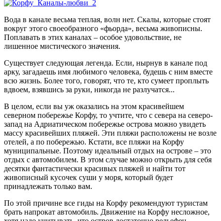
Вода в канале весьма теплая, волн нет. Скалы, которые стоят
вокруг этого своеобразного «фьорда», весьма живописны.
Поплавать в этих каналах – особое удовольствие, не
лишенное мистического значения.
Существует следующая легенда. Если, нырнув в канале под
арку, загадаешь имя любимого человека, будешь с ним вместе
всю жизнь. Более того, говорят, что те, кто сумеет проплыть
вдвоем, взявшись за руки, никогда не разлучатся...
В целом, если вы уж оказались на этом красивейшем
северном побережье Корфу, то учтите, что с севера на северо-
запад на Адриатическом побережье острова можно увидеть
массу красивейших пляжей. Эти пляжи расположены не возле
отелей, а по побережью. Кстати, все пляжи на Корфу
муниципальные. Поэтому идеальный отдых на острове – это
отдых с автомобилем. В этом случае можно открыть для себя
десятки фантастически красивых пляжей и найти тот
живописный кусочек суши у моря, который будет
принадлежать только вам.
По этой причине все гиды на Корфу рекомендуют туристам
брать напрокат автомобиль. Движение на Корфу несложное,
хотя надо учитывать, что остров достаточно рельефен.