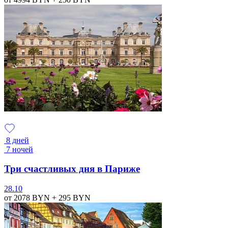
8 дней
7 ночей
Три счастливых дня в Париже
28.10
от 2078
BYN
+ 295
BYN