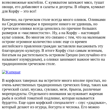
всевозможные коктейли. С кумкватом запекают мясо, тушат
овощи, его добавляют в салаты и десерты. В общем, кумкват
для Корфу – это все!
Конечно, на греческом столе всегда много оливок. Оливками
на Средиземноморье в принципе никого не удивишь, но
греческие оливки всегда ценились по причине больших
размеров и «маслянистости». Ну, а на Корфу – настоящий
культ оливок. Во многом это связано с тем, что на маленьком
острове огромное количество олив: еще со времен
английского правления граждан заставляли высаживать эту
благородную культуру. В итоге Корфу стал самым зеленым,
богатым на растительность островом Греции (неслучайно его
называют изумрудным), а оливки занимают важное место на
традиционном греческом столе.
В корфских тавернах вы встретите много вполне простых, но
очень качественных традиционных греческих блюд, таких как
греческий салат, мусака, сувлаки, мезе, брынза, различные
морепродукты. Отдельного внимания заслуживает жареная
рыба в особой томатной подливке, которая называется
бурдетто. Еще один корфский специалитет – соус «дзадзыки»,
который делают из огурца, йогурта и чеснока. Его можно