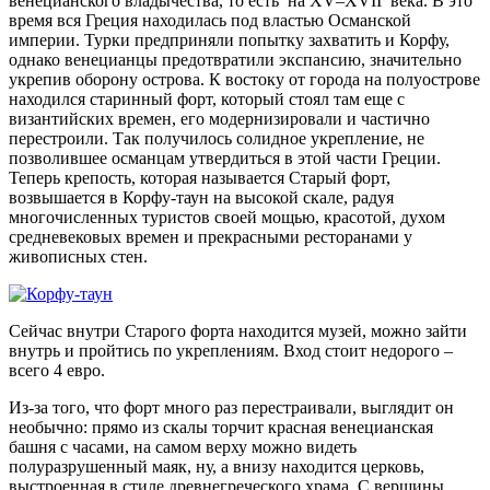
венецианского владычества, то есть на XV–ХVII века. В это
время вся Греция находилась под властью Османской
империи. Турки предприняли попытку захватить и Корфу,
однако венецианцы предотвратили экспансию, значительно
укрепив оборону острова. К востоку от города на полуострове
находился старинный форт, который стоял там еще с
византийских времен, его модернизировали и частично
перестроили. Так получилось солидное укрепление, не
позволившее османцам утвердиться в этой части Греции.
Теперь крепость, которая называется Старый форт,
возвышается в Корфу-таун на высокой скале, радуя
многочисленных туристов своей мощью, красотой, духом
средневековых времен и прекрасными ресторанами у
живописных стен.
Сейчас внутри Старого форта находится музей, можно зайти
внутрь и пройтись по укреплениям. Вход стоит недорого –
всего 4 евро.
Из-за того, что форт много раз перестраивали, выглядит он
необычно: прямо из скалы торчит красная венецианская
башня с часами, на самом верху можно видеть
полуразрушенный маяк, ну, а внизу находится церковь,
выстроенная в стиле древнегреческого храма. С вершины