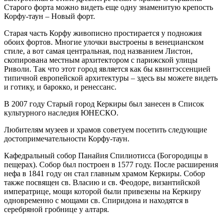
Старого форта можно видеть еще одну знаменитую крепость
Корфу-таун – Новый форт.
Старая часть Корфу живописно простирается у подножия
обоих фортов. Многие улочки выстроены в венецианском
стиле, а вот самая центральная, под названием Листон,
скопирована местным архитектором с парижской улицы
Риволи. Так что этот город является как бы квинтэссенцией
типичной европейской архитектуры – здесь вы можете видеть
и готику, и барокко, и ренессанс.
В 2007 году Старый город Керкиры был занесен в Список
культурного наследия ЮНЕСКО.
Любителям музеев и храмов советуем посетить следующие
достопримечательности Корфу-таун.
Кафедральный собор Панайия Спилиотисса (Богородицы в
пещерах). Собор был построен в 1577 году. После расширения
нефа в 1841 году он стал главным храмом Керкиры. Собор
также посвящен св. Власию и св. Феодоре, византийской
императрице, мощи которой были привезены на Керкиру
одновременно с мощами св. Спиридона и находятся в
серебряной гробнице у алтаря.