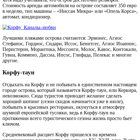
Стоимость аренды автомобиля на острове составляет 350 евро
в неделю, тип машины – «Ниссан Микра» или «Опель Корса»,
автомат, кондиционер.
Лучшими пляжами острова считаются: Эрмонес, Агиос
Стефанос, Гордиос, Сидари, Иссос, Бенитсес, Агиос Иоаннис,
Перистерон, Мораитика, Мессонги, Молос, Кавос, Контокали,
Гувиа, Коммено, Дассиа, Ипсос, Глифада, Пелекас и многие
другие.
Корфу-таун
Отдыхать на Корфу и не побывать в единственном настоящем
городе острова, который называется Корфу-таун, или Керкира,
невозможно. Сюда туристов приводит желание сделать
хороший шопинг (сезон скидок начинается уже в июле),
побывать в красивых ресторанах, окунуться в атмосферу
шумной европейской тусовки, ведь в Корфу-таун на
протяжении всего туристического сезона жизнь просто бьет
ключом.
Средневековый расцвет Корфу пришелся на времена