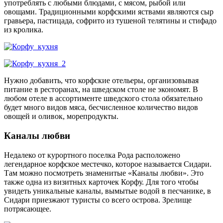
употреблять с любыми блюдами, с мясом, рыбой или
овощами. Традиционными корфскими яствами являются сыр
гравьера, пастицада, софрито из тушеной телятины и стифадо
из кролика.
Нужно добавить, что корфские отельеры, организовывая
питание в ресторанах, на шведском столе не экономят. В
любом отеле в ассортименте шведского стола обязательно
будет много видов мяса, бесчисленное количество видов
овощей и оливок, морепродукты.
Каналы любви
Недалеко от курортного поселка Рода расположено
легендарное корфское местечко, которое называется Сидари.
Там можно посмотреть знаменитые «Каналы любви». Это
также одна из визитных карточек Корфу. Для того чтобы
увидеть уникальные каналы, вымытые водой в песчанике, в
Сидари приезжают туристы со всего острова. Зрелище
потрясающее.