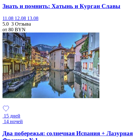
Знать и помнить: Хатынь и Курган Славы
11.08
12.08
13.08
5.0
3 Отзыва
от 80
BYN
15 дней
14 ночей
Два побережья: солнечная Испания + Лазурная