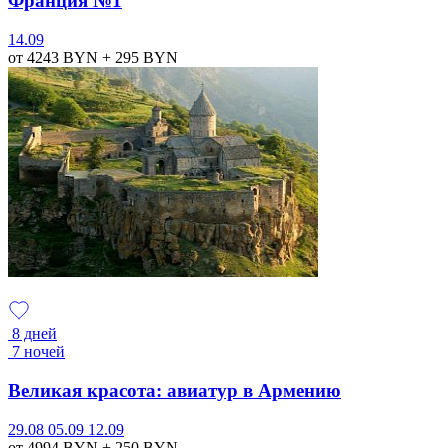
Франция №1
14.09
от 4243
BYN
+ 295
BYN
8 дней
7 ночей
Великая красота: авиатур в Армению
29.08
05.09
12.09
от 4994
BYN
+ 250
BYN