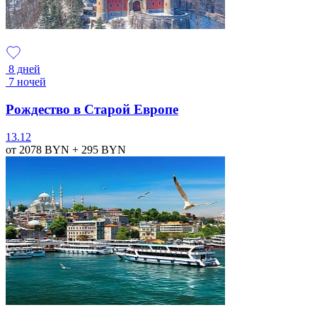
8 дней
7 ночей
Рождество в Старой Европе
13.12
от 2078
BYN
+ 295
BYN