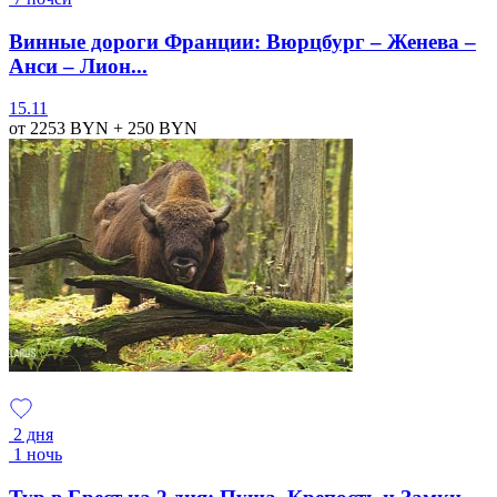
Винные дороги Франции: Вюрцбург – Женева –
Анси – Лион...
15.11
от 2253
BYN
+ 250
BYN
2 дня
1 ночь