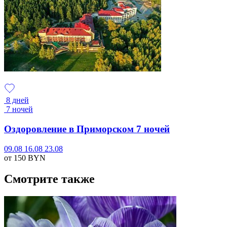
8 дней
7 ночей
Оздоровление в Приморском 7 ночей
09.08
16.08
23.08
от 150
BYN
Смотрите также