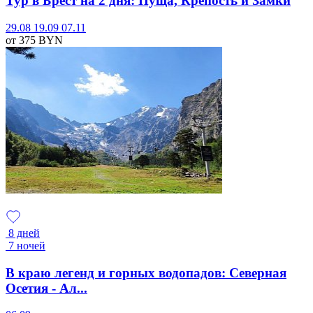
Тур в Брест на 2 дня: Пуща, Крепость и Замки
29.08
19.09
07.11
от 375
BYN
8 дней
7 ночей
В краю легенд и горных водопадов: Северная
Осетия - Ал...