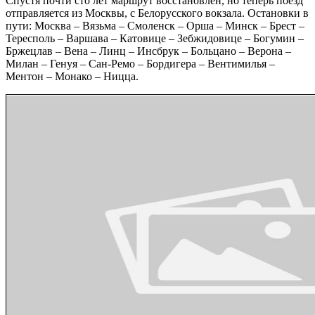
Спустя почти сто лет маршрут восстановлен, но теперь поезд
отправляется из Москвы, с Белорусского вокзала. Остановки в
пути: Москва – Вязьма – Смоленск – Орша – Минск – Брест –
Тересполь – Варшава – Катовице – Зебжидовице – Богумин –
Бржецлав – Вена – Линц – Инсбрук – Больцано – Верона –
Милан – Генуя – Сан-Ремо – Бордигера – Вентимилья –
Ментон – Монако – Ницца.