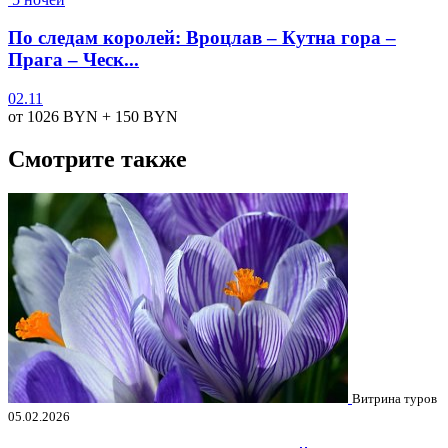
По следам королей: Вроцлав – Кутна гора –
Прага – Ческ...
02.11
от 1026
BYN
+ 150
BYN
Смотрите также
Витрина туров
05.02.2026