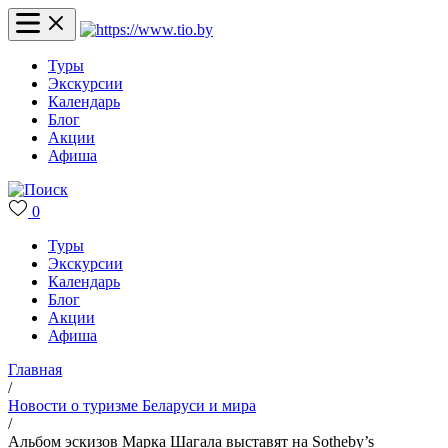
Туры
Экскурсии
Календарь
Блог
Акции
Афиша
0
Туры
Экскурсии
Календарь
Блог
Акции
Афиша
Главная
/
Новости о туризме Беларуси и мира
/
Альбом эскизов Марка Шагала выставят на Sotheby’s