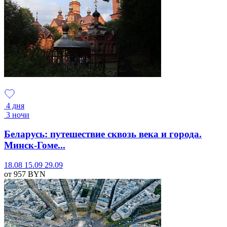
4 дня
3 ночи
Беларусь: путешествие сквозь века и города.
Минск-Гоме...
18.08
15.09
29.09
от 957
BYN