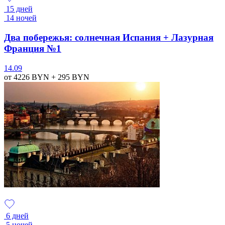
15 дней
14 ночей
Два побережья: солнечная Испания + Лазурная
Франция №1
14.09
от 4226
BYN
+ 295
BYN
6 дней
5 ночей