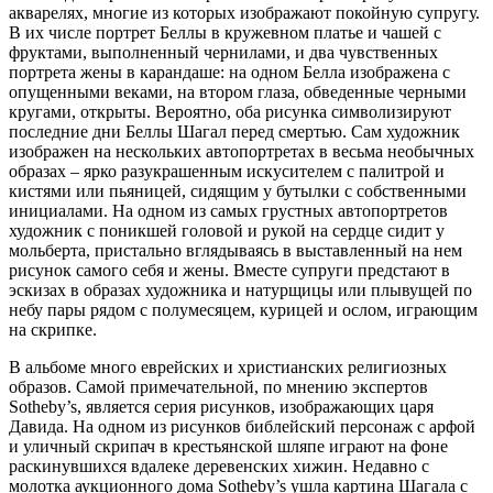
акварелях, многие из которых изображают покойную супругу.
В их числе портрет Беллы в кружевном платье и чашей с
фруктами, выполненный чернилами, и два чувственных
портрета жены в карандаше: на одном Белла изображена с
опущенными веками, на втором глаза, обведенные черными
кругами, открыты. Вероятно, оба рисунка символизируют
последние дни Беллы Шагал перед смертью. Сам художник
изображен на нескольких автопортретах в весьма необычных
образах – ярко разукрашенным искусителем с палитрой и
кистями или пьяницей, сидящим у бутылки с собственными
инициалами. На одном из самых грустных автопортретов
художник с поникшей головой и рукой на сердце сидит у
мольберта, пристально вглядываясь в выставленный на нем
рисунок самого себя и жены. Вместе супруги предстают в
эскизах в образах художника и натурщицы или плывущей по
небу пары рядом с полумесяцем, курицей и ослом, играющим
на скрипке.
В альбоме много еврейских и христианских религиозных
образов. Самой примечательной, по мнению экспертов
Sotheby’s, является серия рисунков, изображающих царя
Давида. На одном из рисунков библейский персонаж с арфой
и уличный скрипач в крестьянской шляпе играют на фоне
раскинувшихся вдалеке деревенских хижин. Недавно c
молотка аукционного дома Sotheby’s ушла картина Шагала с