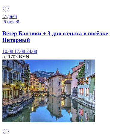
7 дней
6 ночей
Ветер Балтики + 3 дня отдыха в посёлке
Янтарный
10.08
17.08
24.08
от 1703
BYN