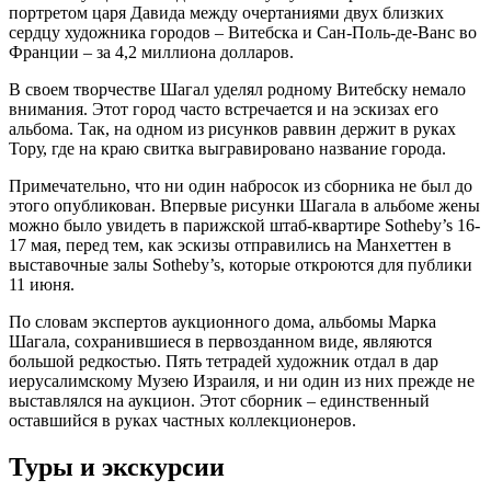
портретом царя Давида между очертаниями двух близких
сердцу художника городов – Витебска и Сан-Поль-де-Ванс во
Франции – за 4,2 миллиона долларов.
В своем творчестве Шагал уделял родному Витебску немало
внимания. Этот город часто встречается и на эскизах его
альбома. Так, на одном из рисунков раввин держит в руках
Тору, где на краю свитка выгравировано название города.
Примечательно, что ни один набросок из сборника не был до
этого опубликован. Впервые рисунки Шагала в альбоме жены
можно было увидеть в парижской штаб-квартире Sotheby’s 16-
17 мая, перед тем, как эскизы отправились на Манхеттен в
выставочные залы Sotheby’s, которые откроются для публики
11 июня.
По словам экспертов аукционного дома, альбомы Марка
Шагала, сохранившиеся в первозданном виде, являются
большой редкостью. Пять тетрадей художник отдал в дар
иерусалимскому Музею Израиля, и ни один из них прежде не
выставлялся на аукцион. Этот сборник – единственный
оставшийся в руках частных коллекционеров.
Туры и экскурсии