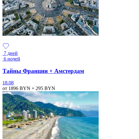
7 дней
6 ночей
Тайны Франции + Амстердам
18.08
от 1896
BYN
+ 295
BYN