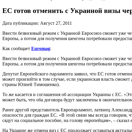
ЕС готов отменить с Украиной визы чер
Дата публикации:
Август 27, 2011
Ввести безвизовый режим с Украиной Евросоюз сможет уже чере
Европы, а потом для получения шенгена потребовали предоста
Как сообщает
Euromag
:
Ввести безвизовый режим с Украиной Евросоюз сможет уже чере
Европы, а потом для получения шенгена потребовали предоста
Депутат Европейского парламента заявил, что ЕС готов отмени
может произойти в том случае, если украинская власть сможет
страны Юлией Тимошенко).
То же касается и соглашения об ассоциации Украины с ЕС. «Эт
может быть, что оба договора будут заключены в окончательном
Ранее другой представитель Европарламент, латвиец Алексан
опасности для граждан ЕС. «В этой связи мы всегда говорим, 
сядут на социальное пособие, на голову европейцам», – сказал 
На Украине же отмена виз с ЕС продолжает оставаться актуаль