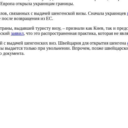
бы Европа открыла украинцам границы.
алов, связанных с выдачей шенгенской визы. Сначала украинцев
е после возвращения из ЕС.
страны, выдавшей туристу визу, – признали как Киев, так и пред
рский
заявил
, что это распространенная практика, которая не яв
ный с выдачей шенгенских виз. Швейцария для открытия шенгена
аны выдается только при увольнении. Впрочем, позже швейцарск
ю документа.