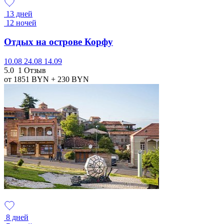
13 дней
12 ночей
Отдых на острове Корфу
10.08
24.08
14.09
5.0
1 Отзыв
от 1851
BYN
+ 230
BYN
8 дней