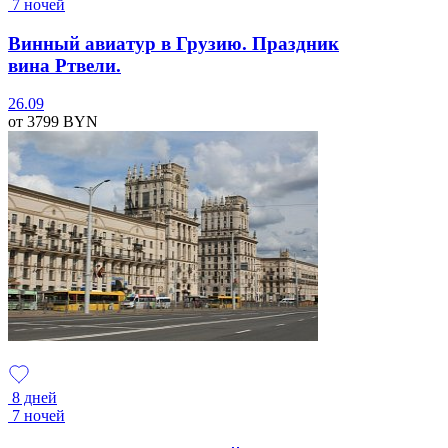
7 ночей
Винный авиатур в Грузию. Праздник
вина Ртвели.
26.09
от 3799
BYN
8 дней
7 ночей