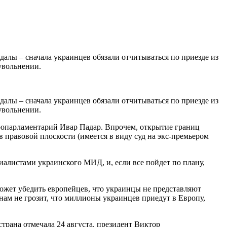
далы – сначала украинцев обязали отчитываться по приезде из
увольнении.
далы – сначала украинцев обязали отчитываться по приезде из
увольнении.
европарламентарий Ивар Падар. Впрочем, открытие границ
 правовой плоскости (имеется в виду суд на экс-премьером
иалистами украинского МИД, и, если все пойдет по плану,
ожет убедить европейцев, что украинцы не представляют
нам не грозит, что миллионы украинцев приедут в Европу,
трана отмечала 24 августа, президент Виктор