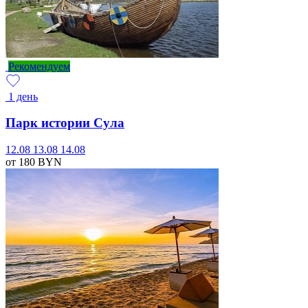
Рекомендуем
1 день
Парк истории Сула
12.08
13.08
14.08
от 180
BYN