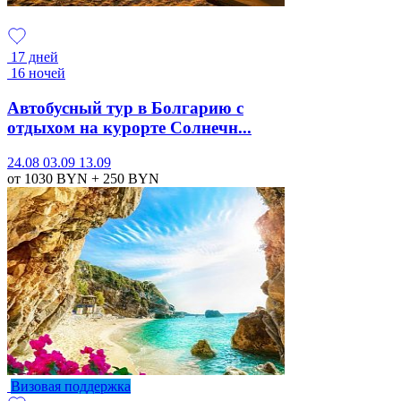
17 дней
16 ночей
Автобусный тур в Болгарию с
отдыхом на курорте Солнечн...
24.08
03.09
13.09
от 1030
BYN
+ 250
BYN
Визовая поддержка