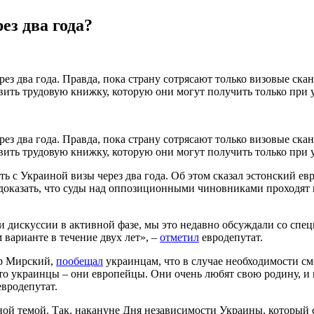
ез два года?
з два года. Правда, пока страну сотрясают только визовые скан
вить трудовую книжку, которую они могут получить только при 
з два года. Правда, пока страну сотрясают только визовые скан
вить трудовую книжку, которую они могут получить только при 
ть с Украиной визы через два года. Об этом сказал эстонский 
 доказать, что суды над оппозиционными чиновниками проходят в
и дискуссии в активной фазе, мы это недавно обсуждали со спец
 варианте в течение двух лет», –
отметил
евродепутат.
др Мирский,
пообещал
украинцам, что в случае необходимости см
что украинцы – они европейцы. Они очень любят свою родину, и 
евродепутат.
ной темой. Так, накануне Дня независимости Украины, который с