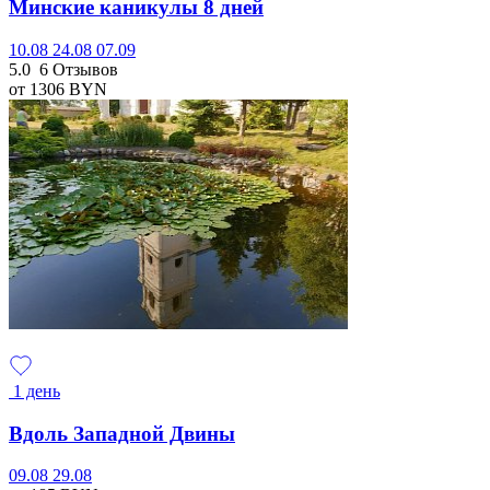
Минские каникулы 8 дней
10.08
24.08
07.09
5.0
6 Отзывов
от 1306
BYN
1 день
Вдоль Западной Двины
09.08
29.08