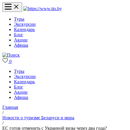
Туры
Экскурсии
Календарь
Блог
Акции
Афиша
0
Туры
Экскурсии
Календарь
Блог
Акции
Афиша
Главная
/
Новости о туризме Беларуси и мира
/
ЕС готов отменить с Украиной визы через два года?