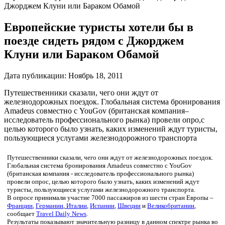
Джорджем Клуни или Бараком Обамой
Европейские туристы хотели бы в
поезде сидеть рядом с Джорджем
Клуни или Бараком Обамой
Дата публикации:
Ноябрь 18, 2011
Путешественники сказали, чего они ждут от
железнодорожных поездок. Глобальная система бронирования
Amadeus совместно с YouGov (британская компания–
исследователь профессионального рынка) провели опро,с
целью которого было узнать, каких изменений ждут туристы,
пользующиеся услугами железнодорожного транспорта
Путешественники сказали, чего они ждут от железнодорожных поездок.
Глобальная система бронирования Amadeus совместно с YouGov
(британская компания - исследователь профессионального рынка)
провели опрос, целью которого было узнать, каких изменений ждут
туристы, пользующиеся услугами железнодорожного транспорта.
В опросе принимали участие 7000 пассажиров из шести стран Европы –
Франции
,
Германии
,
Италии
,
Испании
,
Швеции
и
Великобритании
,
сообщает
Travel Daily News
.
Результаты показывают значительную разницу в данном спектре рынка во