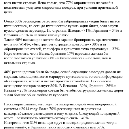
всех шести странах. Ясно только, что 77% опрошенных желали бы
пользоваться услугами скоростных поездов, при условии приемлемой
цены.
Около 60% респондентов хотели бы забронировать «один билет на все
путешествие», то есть до путешествие купить один билет, если в пути
нужно сделать пересадку. По странам: Швеция - 71%, Германия – 64% и
Испания – 63% за наличие такой услуги.
Также 46% пассажиров хотели бы заранее бронировать «развлечения в
пути или Wi-Fi»; «быстрая регистрация и контроль» - 38% и за
«бронирование отелей, трансфера и туристическую страховку» – 37%.
Надо отметить, что в Великобритании 17% взрослых желали бы
воспользоваться услугами «VIP- и бизнес-класса» – больше, чем в
остальных странах.
46% респондентов были бы рады, если б служащие в поездах давали им
справки, касающиеся всего маршрута путешествия, то есть информацию
об авиарейсах, отелях и местах проката автомобиля. Техническое
оснащение поездов волнует 39%. В Испании - 32%, Франции - 26% и
Италии – 25% пассажиров хотели бы, чтобы сотрудники железных дорог
знали больше об их любимых курортах.
Пассажиры сказали, чего ждут от международной железнодорожной
системы к 2014 году. Более 70% респондентов надеются на
комфортабельное размещение и зону отдыха. Следующий популярный
ответ – возможность оплатить сотовую связь – 40%.
Интересно, что 31% испанцев ждут в поездах предоставления «игр и
развлечений», в Германии таких взрослых оказалось всего7%.