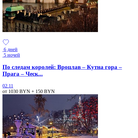
6 дней
5 ночей
По следам королей: Вроцлав – Кутна гора –
Прага – Ческ...
02.11
от 1030
BYN
+ 150
BYN