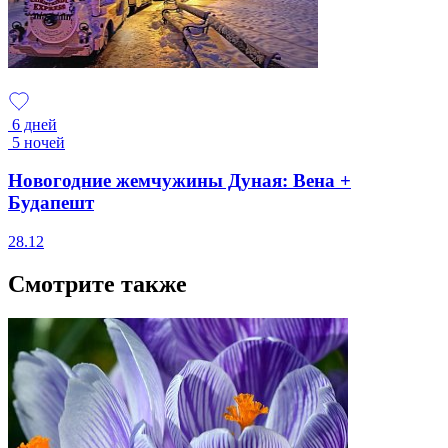
6 дней
5 ночей
Новогодние жемчужины Дуная: Вена +
Будапешт
28.12
Смотрите также