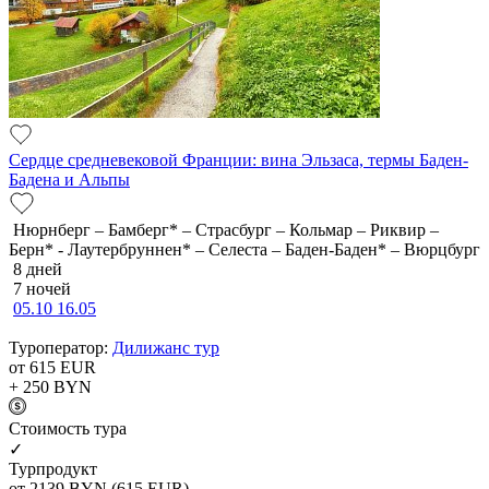
Сердце средневековой Франции: вина Эльзаса, термы Баден-
Бадена и Альпы
Нюрнберг – Бамберг* – Страсбург – Кольмар – Риквир –
Берн* - Лаутербруннен* – Селеста – Баден-Баден* – Вюрцбург
8 дней
7 ночей
05.10
16.05
Туроператор:
Дилижанс тур
от 615
EUR
+ 250
BYN
Cтоимость тура
✓
Турпродукт
от 2139
BYN
(615 EUR)