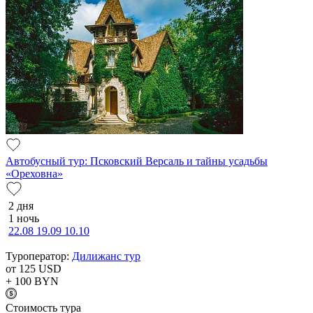
Автобусный тур: Псковский Версаль и тайны усадьбы
«Ореховна»
2 дня
1 ночь
22.08
19.09
10.10
Туроператор:
Дилижанс тур
от 125
USD
+ 100
BYN
Cтоимость тура