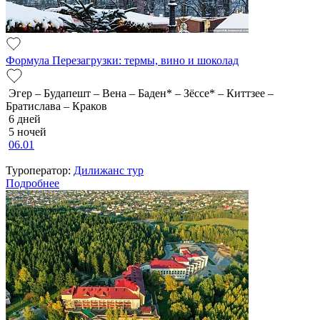
Формула Перезагрузки: термы, вино и шоколад
Эгер – Будапешт – Вена – Баден* – Зёссе* – Киттзее –
Братислава – Краков
6 дней
5 ночей
06.01
Туроператор:
Дилижанс тур
Подробнее