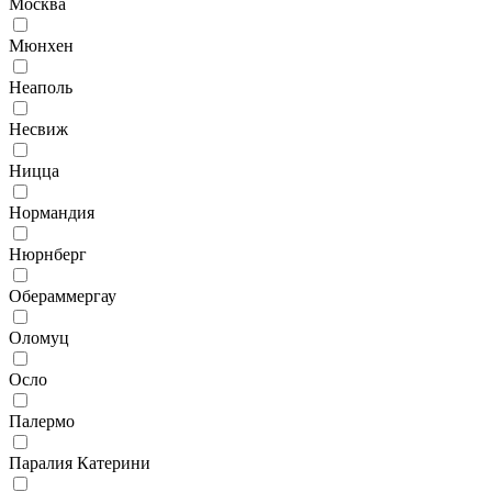
Москва
Мюнхен
Неаполь
Несвиж
Ницца
Нормандия
Нюрнберг
Обераммергау
Оломуц
Осло
Палермо
Паралия Катерини