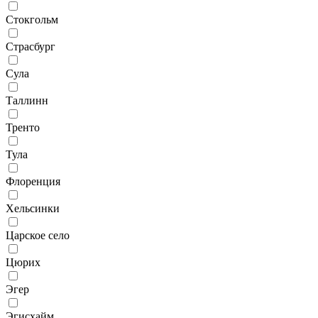
Стокгольм
Страсбург
Сула
Таллинн
Тренто
Тула
Флоренция
Хельсинки
Царское село
Цюрих
Эгер
Эгисхайм