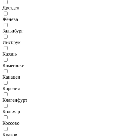
Дрезден
Женева
Зальцбург
Инсбрук
Казань
Каменюки
Канацеи
Карелия
Клагенфурт
Кольмар
Коссово
Краков