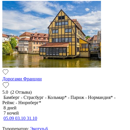
Дорогами Франции
5.0
(2 Отзыва)
Бамберг - Страсбург - Кольмар* - Париж - Нормандия* -
Реймс - Нюрнберг*
8 дней
7 ночей
05.09
03.10
31.10
Туроператор:
Экотур-6