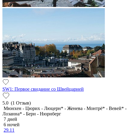
SW1: Первое свидание со Швейцарией
5.0
(1 Отзыв)
Мюнхен - Цюрих - Люцерн* - Женева - Монтрё* - Вевей* -
Лозанна* - Берн - Нюрнберг
7 дней
6 ночей
29.11