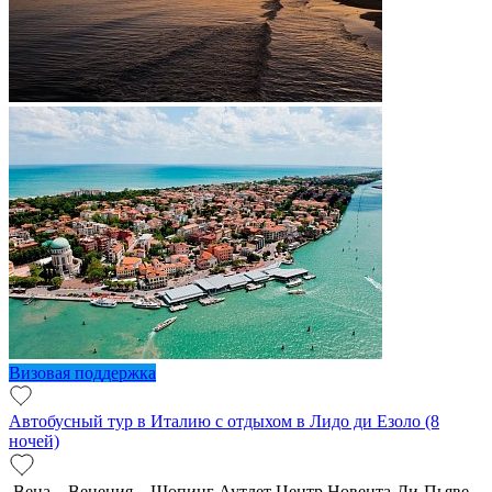
Визовая поддержка
Автобусный тур в Италию с отдыхом в Лидо ди Езоло (8
ночей)
Вена – Венеция – Шопинг Аутлет Центр Новента-Ди-Пьяве –