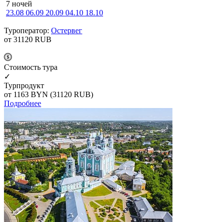
7 ночей
23.08
06.09
20.09
04.10
18.10
Туроператор:
Остервег
от 31120
RUB
Cтоимость тура
✓
Турпродукт
от 1163
BYN
(31120 RUB)
Подробнее