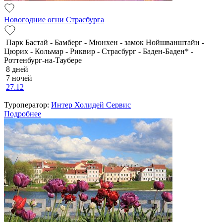
Новогодние огни Страсбурга
Парк Бастай - Бамберг - Мюнхен - замок Нойшванштайн -
Цюрих - Кольмар - Риквир - Страсбург - Баден-Баден* -
Роттенбург-на-Таубере
8 дней
7 ночей
27.12
Туроператор:
Интер Холидей Сервис
Подробнее