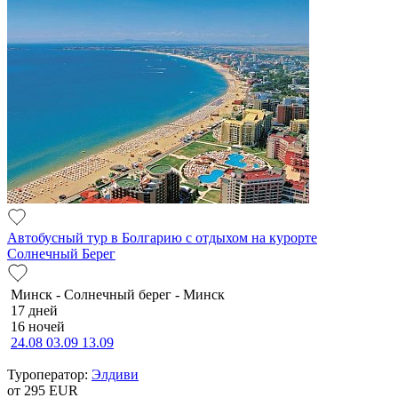
Автобусный тур в Болгарию с отдыхом на курорте
Солнечный Берег
Минск - Солнечный берег - Минск
17 дней
16 ночей
24.08
03.09
13.09
Туроператор:
Элдиви
от 295
EUR