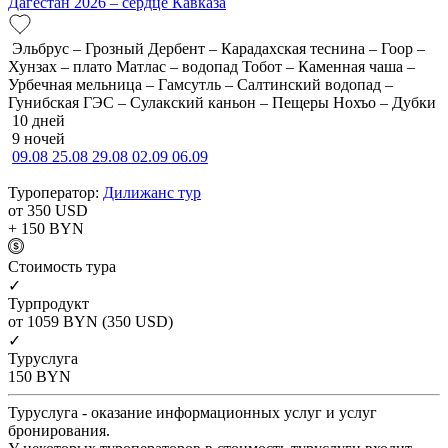
Дагестан 2026 – сердце Кавказа
Эльбрус – Грозный Дербент – Карадахская теснина – Гоор –
Хунзах – плато Матлас – водопад Тобот – Каменная чаша –
Урбечная мельница – Гамсутль – Салтинский водопад –
Гунибская ГЭС – Сулакский каньон – Пещеры Нохъо – Дубки
10 дней
9 ночей
09.08
25.08
29.08
02.09
06.09
Туроператор:
Дилижанс тур
от 350
USD
+ 150
BYN
Cтоимость тура
✓
Турпродукт
от 1059
BYN
(350 USD)
✓
Туруслуга
150
BYN
Туруслуга - оказание информационных услуг и услуг
бронирования.