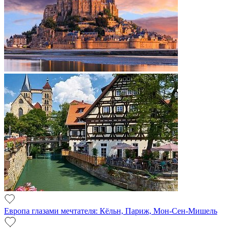
Европа глазами мечтателя: Кёльн, Париж, Мон-Сен-Мишель