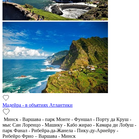
Мадейра - в объятиях Атлантики
Минск - Варшава - парк Монте - Фуншал - Порту да Круш -
мыс Сан Лоренцо - Машику - Кабо жирао - Камара ди Лобуш -
парк Фанал - Рибейра-да-Жанела - Пику-ду-Ариейру -
Рибейро Фрио – Варшава - Минск