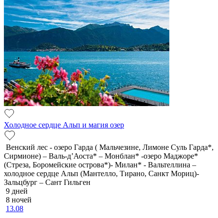
Холодное сердце Альп и магия озер
Венский лес - озеро Гарда ( Мальчезине, Лимоне Суль Гарда*,
Сирмионе) – Валь-д’Аоста* – Монблан* -озеро Маджоре*
(Стреза, Боромейские острова*)- Милан* - Вальтеллина –
холодное сердце Альп (Мантелло, Тирано, Санкт Мориц)-
Зальцбург – Сант Гильген
9 дней
8 ночей
13.08