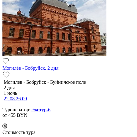
Могилёв - Бобруйск, 2 дня
Мо­ги­лев - Бобруйск - Буй­нич­ское по­ле
2 дня
1 ночь
22.08
26.09
Туроператор:
Экотур-6
от 455
BYN
Cтоимость тура