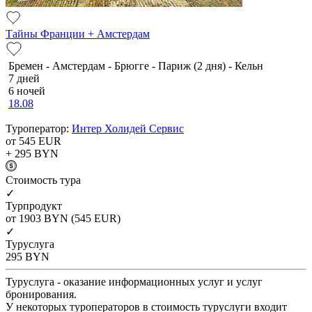
Тайны Франции + Амстердам
Бремен - Амстердам - Брюгге - Париж (2 дня) - Кельн
7 дней
6 ночей
18.08
Туроператор:
Интер Холидей Сервис
от 545
EUR
+ 295
BYN
Cтоимость тура
✓
Турпродукт
от 1903
BYN
(545 EUR)
✓
Туруслуга
295
BYN
Туруслуга - оказание информационных услуг и услуг
бронирования.
У некоторых туроператоров в стоимость туруслуги входит