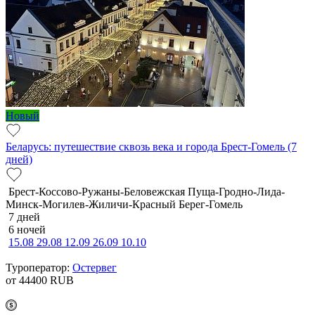
Новый
Беларусь: путешествие сквозь века и города Брест-Гомель (7
дней)
Брест-Коссово-Ружаны-Беловежская Пуща-Гродно-Лида-
Минск-Могилев-Жиличи-Красный Берег-Гомель
7 дней
6 ночей
15.08
29.08
12.09
26.09
10.10
Туроператор:
Остервег
от 44400
RUB