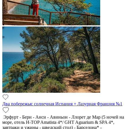
Два побережья: солнечная Испания + Лазурная Франция №1
Эрфурт - Берн - Анси - Авиньон - Ллорет де Мар (5 ночей на
море, отель H-TOP Amatista 4*/ GHT Aguarium & SPA 4*,
завтраки и ужины - шведский стол) - Барселона* -