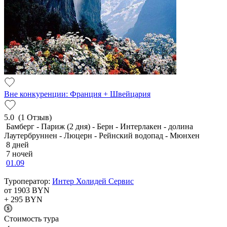
Вне конкуренции: Франция + Швейцария
5.0
(1 Отзыв)
Бамберг - Париж (2 дня) - Берн - Интерлакен - долина
Лаутербруннен - Люцерн - Рейнский водопад - Мюнхен
8 дней
7 ночей
01.09
Туроператор:
Интер Холидей Сервис
от 1903
BYN
+ 295
BYN
Cтоимость тура