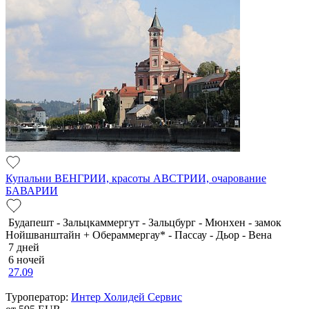
Купальни ВЕНГРИИ, красоты АВСТРИИ, очарование
БАВАРИИ
Будапешт - Зальцкаммергут - Зальцбург - Мюнхен - замок
Нойшванштайн + Обераммергау* - Пассау - Дьор - Вена
7 дней
6 ночей
27.09
Туроператор:
Интер Холидей Сервис