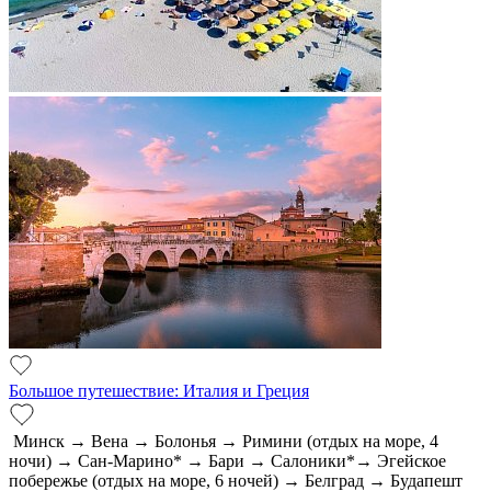
Большое путешествие: Италия и Греция
Минск → Вена → Болонья → Римини (отдых на море, 4
ночи) → Сан-Марино* → Бари → Салоники*→ Эгейское
побережье (отдых на море, 6 ночей) → Белград → Будапешт