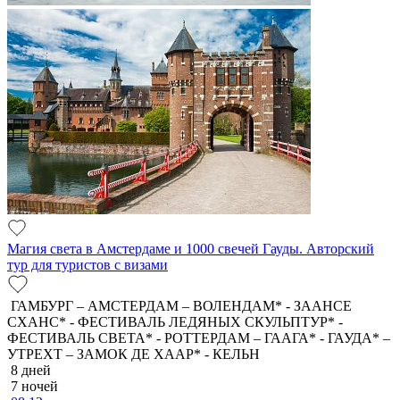
Магия света в Амстердаме и 1000 свечей Гауды. Авторский
тур для туристов с визами
ГАМБУРГ – АМСТЕРДАМ – ВОЛЕНДАМ* - ЗААНСЕ
СХАНС* - ФЕСТИВАЛЬ ЛЕДЯНЫХ СКУЛЬПТУР* -
ФЕСТИВАЛЬ СВЕТА* - РОТТЕРДАМ – ГААГА* - ГАУДА* –
УТРЕХТ – ЗАМОК ДЕ ХААР* - КЕЛЬН
8 дней
7 ночей