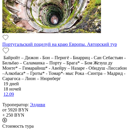
Португальский поцелуй на краю Европы. Авторский тур
Байройт – Дижон - Бон – Перигё - Биарриц - Сан Себастьян -
Бильбао – Саламанка – Порту – Брага* – Бом Жезуш ду
Монте* – Гимарайнш* - Авейру – Назаре - Обидуш -Лиссабон
–Алкобаса* – Гроты* - Томар*- мыс Рока –Синтра – Мадрид -
Сарагоса – Лион – Нюрнберг
19 дней
18 ночей
12.09
Туроператор:
Элдиви
от 5920
BYN
+ 250
BYN
Cтоимость тура