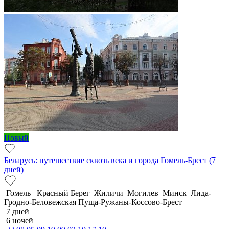
Новый
Беларусь: путешествие сквозь века и города Гомель-Брест (7
дней)
Гомель –Красный Берег–Жиличи–Могилев–Минск–Лида-
Гродно-Беловежская Пуща-Ружаны-Коссово-Брест
7 дней
6 ночей