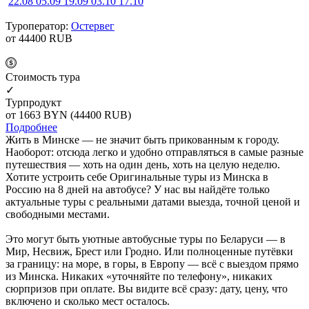
22.08
05.09
19.09
03.10
17.10
Туроператор:
Остервег
от 44400
RUB
Cтоимость тура
✓
Турпродукт
от 1663
BYN
(44400 RUB)
Подробнее
Жить в Минске — не значит быть прикованным к городу.
Наоборот: отсюда легко и удобно отправляться в самые разные
путешествия — хоть на один день, хоть на целую неделю.
Хотите устроить себе Оригинальные туры из Минска в
Россию на 8 дней на автобусе? У нас вы найдёте только
актуальные туры с реальными датами выезда, точной ценой и
свободными местами.
Это могут быть уютные автобусные туры по Беларуси — в
Мир, Несвиж, Брест или Гродно. Или полноценные путёвки
за границу: на море, в горы, в Европу — всё с выездом прямо
из Минска. Никаких «уточняйте по телефону», никаких
сюрпризов при оплате. Вы видите всё сразу: дату, цену, что
включено и сколько мест осталось.