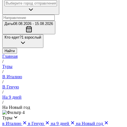
Даты
08.08.2026 - 15.08.2026
Кто едет?
1 взрослый
Найти
Главная
/
Туры
/
В Италию
/
В Геную
/
На 9 дней
/
На Новый год
4
Туры
в Италию
в Геную
на 9 дней
на Новый год