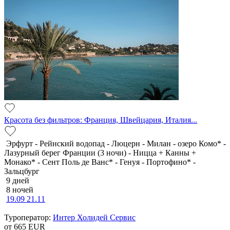
Красота без фильтров: Франция, Швейцария, Италия...
Эрфурт - Рейнский водопад - Люцерн - Милан - озеро Комо* -
Лазурный берег Франции (3 ночи) - Ницца + Канны +
Монако* - Сент Поль де Ванс* - Генуя - Портофино* -
Зальцбург
9 дней
8 ночей
19.09
21.11
Туроператор:
Интер Холидей Сервис
от 665
EUR