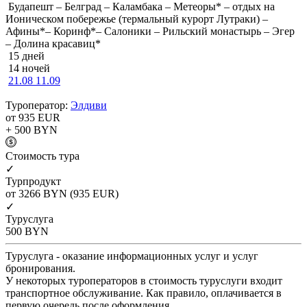
Будапешт – Белград – Каламбака – Метеоры* – отдых на
Ионическом побережье (термальный курорт Лутраки) –
Афины*– Коринф*– Салоники – Рильский монастырь – Эгер
– Долина красавиц*
15 дней
14 ночей
21.08
11.09
Туроператор:
Элдиви
от 935
EUR
+ 500
BYN
Cтоимость тура
✓
Турпродукт
от 3266
BYN
(935 EUR)
✓
Туруслуга
500
BYN
Туруслуга - оказание информационных услуг и услуг
бронирования.
У некоторых туроператоров в стоимость туруслуги входит
транспортное обслуживание. Как правило, оплачивается в
первую очередь после оформления.