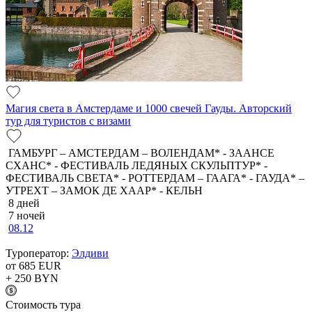
Магия света в Амстердаме и 1000 свечей Гауды. Авторский
тур для туристов с визами
ГАМБУРГ – АМСТЕРДАМ – ВОЛЕНДАМ* - ЗААНСЕ
СХАНС* - ФЕСТИВАЛЬ ЛЕДЯНЫХ СКУЛЬПТУР* -
ФЕСТИВАЛЬ СВЕТА* - РОТТЕРДАМ – ГААГА* - ГАУДА* –
УТРЕХТ – ЗАМОК ДЕ ХААР* - КЕЛЬН
8 дней
7 ночей
08.12
Туроператор:
Элдиви
от 685
EUR
+ 250
BYN
Cтоимость тура