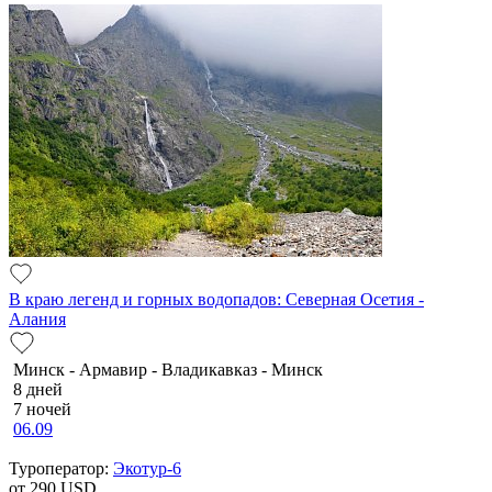
В краю легенд и горных водопадов: Северная Осетия -
Алания
Минск - Армавир - Владикавказ - Минск
8 дней
7 ночей
06.09
Туроператор:
Экотур-6
от 290
USD