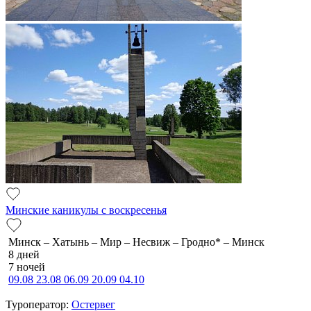
Минские каникулы с воскресенья
Минск – Хатынь – Мир – Несвиж – Гродно* – Минск
8 дней
7 ночей
09.08
23.08
06.09
20.09
04.10
Туроператор:
Остервег