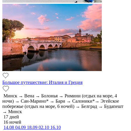
Большое путешествие: Италия и Греция
Минск → Вена → Болонья → Римини (отдых на море, 4
ночи) → Сан-Марино* → Бари → Салоники*→ Эгейское
побережье (отдых на море, 6 ночей) → Белград → Будапешт
→ Минск
17 дней
16 ночей
14.08
04.09
18.09
02.10
16.10