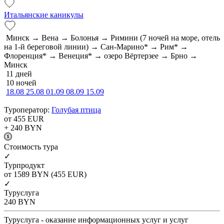
Итальянские каникулы
Минск → Вена → Болонья → Римини (7 ночей на море, отель
на 1-й береговой линии) → Сан-Марино* → Рим* →
Флоренция* → Венеция* → озеро Вёртерзее → Брно →
Минск
11 дней
10 ночей
18.08
25.08
01.09
08.09
15.09
Туроператор:
Голубая птица
от 455
EUR
+ 240
BYN
Cтоимость тура
✓
Турпродукт
от 1589
BYN
(455 EUR)
✓
Туруслуга
240
BYN
Туруслуга - оказание информационных услуг и услуг