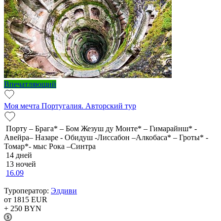
Впечатляющий
Моя мечта Португалия. Авторский тур
Порту – Брага* – Бом Жезуш ду Монте* – Гимарайнш* -
Авейра– Назаре - Обидуш -Лиссабон –Алкобаса* – Гроты* -
Томар*- мыс Рока –Синтра
14 дней
13 ночей
16.09
Туроператор:
Элдиви
от 1815
EUR
+ 250
BYN