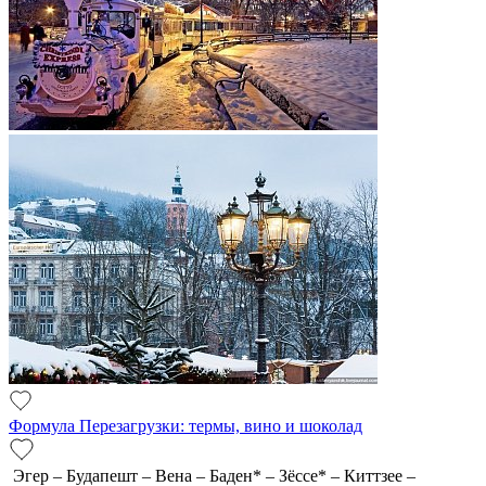
Формула Перезагрузки: термы, вино и шоколад
Эгер – Будапешт – Вена – Баден* – Зёссе* – Киттзее –