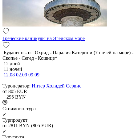
Греческие каникулы на Эгейском море
Будапешт - оз. Охрид - Паралия Катерини (7 ночей на море) -
Скопье - Сегед - Кошице*
12 дней
11 ночей
12.08
02.09
09.09
Туроператор:
Интер Холидей Сервис
от 805
EUR
+ 295
BYN
Cтоимость тура
✓
Турпродукт
от 2811
BYN
(805 EUR)
✓
Туруслуга