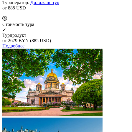
Туроператор:
Дилижанс тур
от 885
USD
Cтоимость тура
✓
Турпродукт
от 2679
BYN
(885 USD)
Подробнее