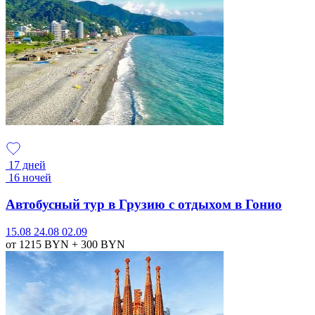
17 дней
16 ночей
Автобусный тур в Грузию с отдыхом в Гонио
15.08
24.08
02.09
от 1215
BYN
+ 300
BYN