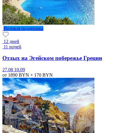
Визовая поддержка
12 дней
11 ночей
Отдых на Эгейском побережье Греции
27.08
10.09
от 1890
BYN
+ 170
BYN