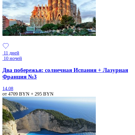
11 дней
10 ночей
Два побережья: солнечная Испания + Лазурная
Франция №3
14.08
от 4709
BYN
+ 295
BYN