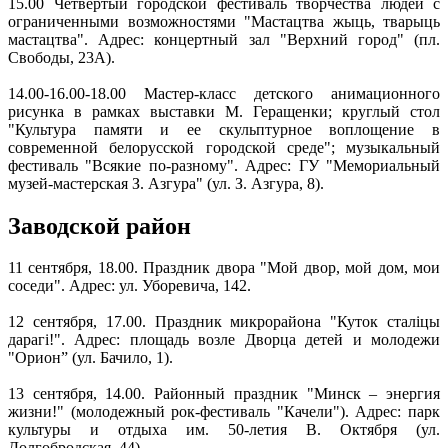
15.00 Четвертый городской фестиваль творчества людей с
ограниченными возможностями "Мастацтва жыць, тварыць
мастацтва". Адрес: концертный зал "Верхний город" (пл.
Свободы, 23А).
14.00-16.00-18.00 Мастер-класс детского анимационного
рисунка в рамках выставки М. Геращенки; круглый стол
"Культура памяти и ее скульптурное воплощение в
современной белорусской городской среде"; музыкальный
фестиваль "Всякие по-разному". Адрес: ГУ "Мемориальный
музей-мастерская З. Азгура" (ул. З. Азгура, 8).
Заводской район
11 сентября, 18.00. Праздник двора "Мой двор, мой дом, мои
соседи". Адрес: ул. Уборевича, 142.
12 сентября, 17.00. Праздник микрорайона "Куток сталіцы
дарагі!". Адрес: площадь возле Дворца детей и молодежи
"Орион” (ул. Бачило, 1).
13 сентября, 14.00. Районный праздник "Минск – энергия
жизни!" (молодежный рок-фестиваль "Качели"). Адрес: парк
культуры и отдыха им. 50-летия В. Октября (ул.
Долгобродская, 44).