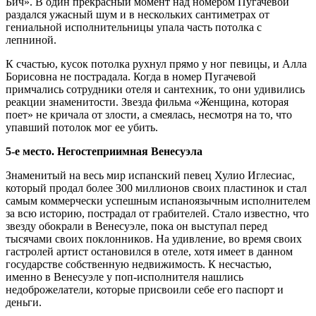
Бич». В один прекрасный момент над номером Пугачевой
раздался ужасный шум и в нескольких сантиметрах от
гениальной исполнительницы упала часть потолка с
лепниной.
К счастью, кусок потолка рухнул прямо у ног певицы, и Алла
Борисовна не пострадала. Когда в номер Пугачевой
примчались сотрудники отеля и сантехник, то они удивились
реакции знаменитости. Звезда фильма «Женщина, которая
поет» не кричала от злости, а смеялась, несмотря на то, что
упавший потолок мог ее убить.
5-е место. Негостеприимная Венесуэла
Знаменитый на весь мир испанский певец Хулио Иглесиас,
который продал более 300 миллионов своих пластинок и стал
самым коммерчески успешным испаноязычным исполнителем
за всю историю, пострадал от грабителей. Стало известно, что
звезду обокрали в Венесуэле, пока он выступал перед
тысячами своих поклонников. На удивление, во время своих
гастролей артист остановился в отеле, хотя имеет в данном
государстве собственную недвижимость. К несчастью,
именно в Венесуэле у поп-исполнителя нашлись
недоброжелатели, которые присвоили себе его паспорт и
деньги.