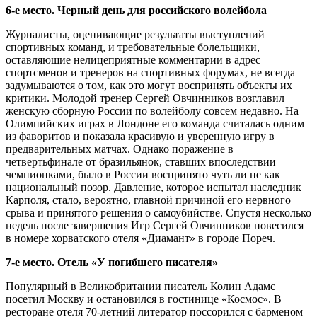
6-е место. Черный день для российского волейбола
Журналисты, оценивающие результаты выступлений
спортивных команд, и требовательные болельщики,
оставляющие нелицеприятные комментарии в адрес
спортсменов и тренеров на спортивных форумах, не всегда
задумываются о том, как это могут воспринять объекты их
критики. Молодой тренер Сергей Овчинников возглавил
женскую сборную России по волейболу совсем недавно. На
Олимпийских играх в Лондоне его команда считалась одним
из фаворитов и показала красивую и уверенную игру в
предварительных матчах. Однако поражение в
четвертьфинале от бразильянок, ставших впоследствии
чемпионками, было в России воспринято чуть ли не как
национальный позор. Давление, которое испытал наследник
Карполя, стало, вероятно, главной причиной его нервного
срыва и принятого решения о самоубийстве. Спустя несколько
недель после завершения Игр Сергей Овчинников повесился
в номере хорватского отеля «Диамант» в городе Пореч.
7-е место. Отель «У погибшего писателя»
Популярный в Великобритании писатель Колин Адамс
посетил Москву и остановился в гостинице «Космос». В
ресторане отеля 70-летний литератор поссорился с барменом