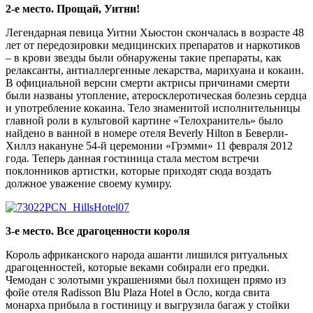
2-е место. Прощай, Уитни!
Легендарная певица Уитни Хьюстон скончалась в возрасте 48
лет от передозировки медицинских препаратов и наркотиков
– в крови звезды были обнаружены такие препараты, как
релаксанты, антиаллергенные лекарства, марихуана и кокаин.
В официальной версии смерти актрисы причинами смерти
были названы утопление, атеросклеротическая болезнь сердца
и употребление кокаина. Тело знаменитой исполнительницы
главной роли в культовой картине «Телохранитель» было
найдено в ванной в номере отеля Beverly Hilton в Беверли-
Хиллз накануне 54-й церемонии «Грэмми» 11 февраля 2012
года. Теперь данная гостиница стала местом встречи
поклонников артистки, которые приходят сюда воздать
должное уважение своему кумиру.
3-е место. Все драгоценности короля
Король африканского народа ашанти лишился ритуальных
драгоценностей, которые веками собирали его предки.
Чемодан с золотыми украшениями был похищен прямо из
фойе отеля Radisson Blu Plaza Hotel в Осло, когда свита
монарха прибыла в гостиницу и выгрузила багаж у стойки