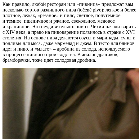
Как правило, любой ресторан или «пивница» предложат вам
несколько сортов разливного пива (točené pivo): легкое и более
плотное, лежак, «резаное» и пилс, светлое, полутемное
и темное, пшеничное и ржаное, свекольное, медовое
и крапивное. Это неудивительно: пиво в Чехии начали варить
с XIV века, а право на пивоварение появилось в стране с XVI
столетия! На основе пива делаются соусы и маринады, супы и
подливы для мяса, даже мармелад и джем. В тесто для блинов
идет и пиво, и «млато» – дробина из солода, используемого
в процессе пивного производства. В аналог драников,
брамборачки, тоже идет солодовая дробина.