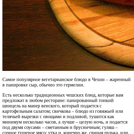
Самое популярное вегетарианское блюдо в Чехии – жаренный
в панировке сыр, обычно это гермелин.
Есть несколько традиционных чешских блюд, которые вам
предложат в любом ресторане: панированный тонкий
шницель на манер венского, который подается с
картофельным салатом; свичкова – блюдо из говяжьей или
телячьей вырезки с овощами и подливой, тушится как
минимум несколько часов, а лучше – целую ночь, и подается
под двумя соусами – сметанным и брусничным; гуляш –
сочное тушеное мясо; утка и, конечно же, свиная рулька, или,