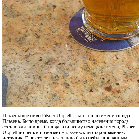
Пльзеньское пиво Pilsner Urquell – названо по имени города
Пльзень. Было время, когда большинство населения города
составляли немцы. Они давали всему немецкие имена, Pilsner
Urquell по-чешски означает «пльзеньский старопрамень»,
источник. Еще сто лет назад пиво было нефильтрованным,