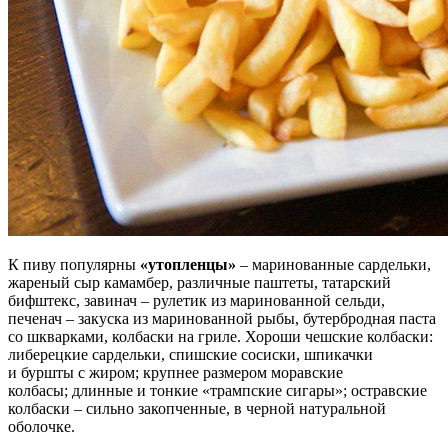
К пиву популярны
«утопленцы»
– маринованные сардельки,
жареный сыр камамбер, различные паштеты, татарский
бифштекс, завинач – рулетик из маринованной сельди,
печенач – закуска из маринованной рыбы, бутербродная паста
со шкварками, колбаски на гриле. Хороши чешские колбаски:
либерецкие сардельки, спишские сосиски, шпикачки
и буршты с жиром; крупнее размером моравские
колбасы; длинные и тонкие «трампские сигары»; остравские
колбаски – сильно закопченные, в черной натуральной
оболочке.