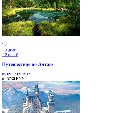
13 дней
12 ночей
Путешествие по Алтаю
05.09
12.09
19.09
от 5736
BYN