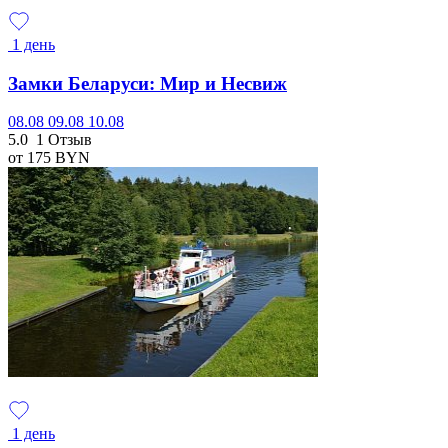
1 день
Замки Беларуси: Мир и Несвиж
08.08
09.08
10.08
5.0
1 Отзыв
от 175
BYN
1 день