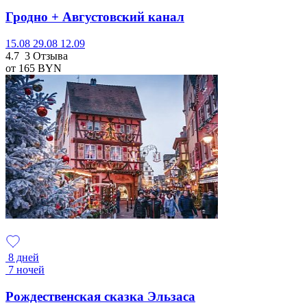
Гродно + Августовский канал
15.08
29.08
12.09
4.7
3 Отзыва
от 165
BYN
8 дней
7 ночей
Рождественская сказка Эльзаса