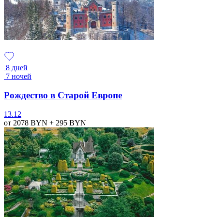
8 дней
7 ночей
Рождество в Старой Европе
13.12
от 2078
BYN
+ 295
BYN