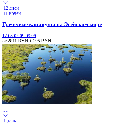
12 дней
11 ночей
Греческие каникулы на Эгейском море
12.08
02.09
09.09
от 2811
BYN
+ 295
BYN
1 день