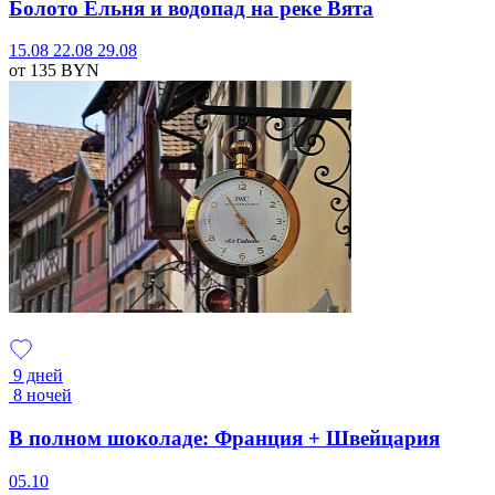
Болото Ельня и водопад на реке Вята
15.08
22.08
29.08
от 135
BYN
9 дней
8 ночей
В полном шоколаде: Франция + Швейцария
05.10