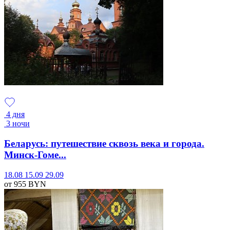
4 дня
3 ночи
Беларусь: путешествие сквозь века и города.
Минск-Гоме...
18.08
15.09
29.09
от 955
BYN