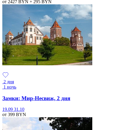
от 2427
BYN
+ 295
BYN
2 дня
1 ночь
Замки: Мир-Несвиж, 2 дня
19.09
31.10
от 399
BYN