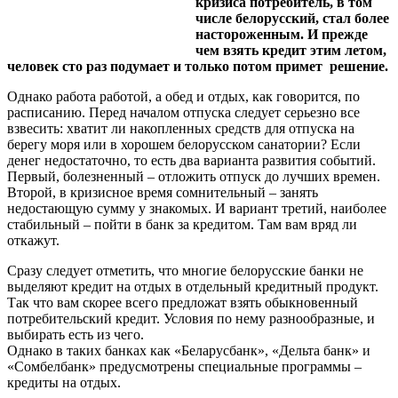
кризиса потребитель, в том
числе белорусский, стал более
настороженным. И прежде
чем взять кредит этим летом,
человек сто раз подумает и только потом примет решение.
Однако работа работой, а обед и отдых, как говорится, по
расписанию. Перед началом отпуска следует серьезно все
взвесить: хватит ли накопленных средств для отпуска на
берегу моря или в хорошем белорусском санатории? Если
денег недостаточно, то есть два варианта развития событий.
Первый, болезненный – отложить отпуск до лучших времен.
Второй, в кризисное время сомнительный – занять
недостающую сумму у знакомых. И вариант третий, наиболее
стабильный – пойти в банк за кредитом. Там вам вряд ли
откажут.
Сразу следует отметить, что многие белорусские банки не
выделяют кредит на отдых в отдельный кредитный продукт.
Так что вам скорее всего предложат взять обыкновенный
потребительский кредит. Условия по нему разнообразные, и
выбирать есть из чего.
Однако в таких банках как «Беларусбанк», «Дельта банк» и
«Сомбелбанк» предусмотрены специальные программы –
кредиты на отдых.