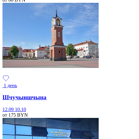
1 день
Шчучыншчына
12.09
10.10
от 175
BYN