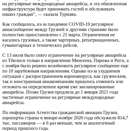
на регулярные международные авиарейсы, и эта обновленная
инфраструктура будет принимать гостей и обслуживать
наших граждан", — сказала Турнава.
Как сообщалось, из-за пандемии COVID-19 регулярное
авиасообщение между Грузией и другими странами было
полностью приостановлено с 21 марта. Ограничения не
касались грузовых, а также чартерных, репатриационных,
гуманитарных и технических рейсов.
С 13 июля было снято ограничение на регулярные авиарейсы
из Тбилиси только в направлении Мюнхена, Парижа и Риги, а
с ноября было решено возобновить регулярное сообщение еще
по 10 зарубежным направлениям. Однако из-за ухудшения
ситуации с распространением коронавируса, как грузинским,
так и иностранным авиакомпаниям пришлось отменить или
отложить на определенное время уже запланированные
авиарейсы. Позже Грузия продлила до 1 января 2021 года
частичные ограничение на регулярные международные
авиарейсы.
По информации Агентства гражданской авиации Грузии,
аэропорты страны в январе-ноябре 2020 года обслужили 814,7
тыс. пассажиров — в 6 раз меньше, чем за аналогичный
период прошлого года.