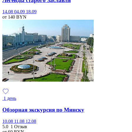
Легенды старого Заславля
14.08
04.09
18.09
от 140
BYN
1 день
Обзорная экскурсия по Минску
10.08
11.08
12.08
5.0
1 Отзыв
от 60
BYN