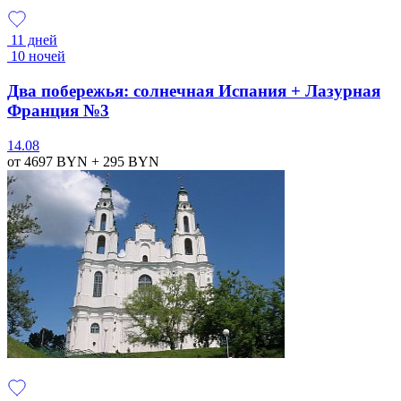
11 дней
10 ночей
Два побережья: солнечная Испания + Лазурная
Франция №3
14.08
от 4697
BYN
+ 295
BYN