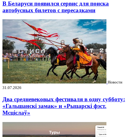
В Беларуси появился сервис для поиска
автобусных билетов с пересадками
Новости
31.07.2026
Два средневековых фестиваля в одну субботу:
«Гальшанскі замак» и «Рыцарскі фэст.
Мсціслаў»