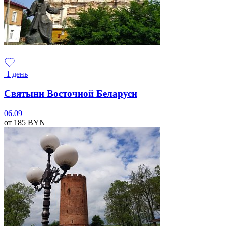
1 день
Святыни Восточной Беларуси
06.09
от 185
BYN