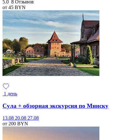
5.0
8 Отзывов
от 45
BYN
1 день
Сула + обзорная экскурсия по Минску
13.08
20.08
27.08
от 200
BYN