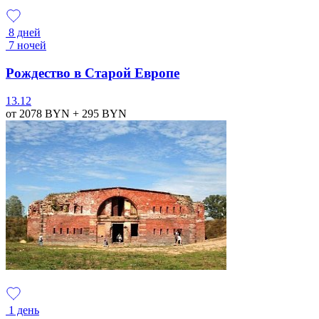
8 дней
7 ночей
Рождество в Старой Европе
13.12
от 2078
BYN
+ 295
BYN
1 день