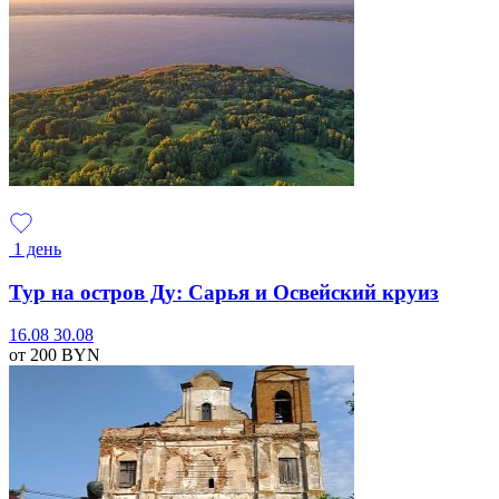
1 день
Тур на остров Ду: Сарья и Освейский круиз
16.08
30.08
от 200
BYN