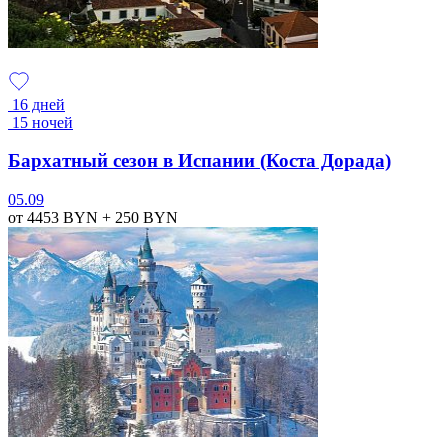
16 дней
15 ночей
Бархатный сезон в Испании (Коста Дорада)
05.09
от 4453
BYN
+ 250
BYN