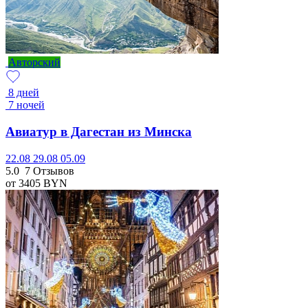
Авторский
8 дней
7 ночей
Авиатур в Дагестан из Минска
22.08
29.08
05.09
5.0
7 Отзывов
от 3405
BYN