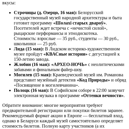
вкусы:
Строчицы (д. Озерцо, 16 мая):
Белорусский
государственный музей народной архитектуры и быта
готовит программу
«Шолахі старых двароў»
.
Посетителей ждет встреча с «нечистой силой»,
рыцарские перформансы и этнодискотека.
Стоимость: взрослые — 35 руб., студенты — 30 руб.,
школьники — 25 руб.
Лида (15 мая):
В Лидском историко-художественном
музее пройдут
«КВАСные истории»
с дегустацией к
150-летию завода.
Жлобин (16 мая):
«АРХЕО-НОЧЬ»
с неолитическими
забавами и финальным файер-шоу.
Могилев (15 мая):
Краеведческий музей им. Романова
представит музейный детектив
«Код Природы»
и обряд
«Посвящение в могилевчанина».
Полоцк (16 мая):
В Софийском соборе в 22:00 зазвучит
электронная музыка в программе
«Оттенки вечности»
.
Обратите внимание: многие мероприятия требуют
предварительной регистрации или покупки билетов заранее.
Рекомендуемый формат акции в Европе — бесплатный вход,
однако в Беларуси каждый музей самостоятельно определяет
стоимость билетов. Полную карту участников (а их