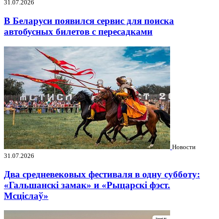
31.07.2026
В Беларуси появился сервис для поиска
автобусных билетов с пересадками
Новости
31.07.2026
Два средневековых фестиваля в одну субботу:
«Гальшанскі замак» и «Рыцарскі фэст.
Мсціслаў»