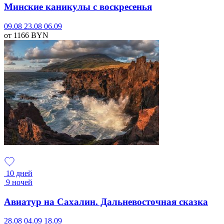
Минские каникулы с воскресенья
09.08
23.08
06.09
от 1166
BYN
10 дней
9 ночей
Авиатур на Сахалин. Дальневосточная сказка
28.08
04.09
18.09