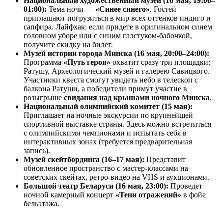
Национальный художественный музей (16 мая, 19:00–
01:00):
Тема ночи —
«Синее синего»
. Гостей
приглашают погрузиться в мир всех оттенков индиго и
сапфира.
Лайфхак:
если придете в оригинальном синем
головном уборе или с синим галстуком-бабочкой,
получите скидку на билет.
Музей истории города Минска (16 мая, 20:00–24:00):
Программа
«Путь героя»
охватит сразу три площадки:
Ратушу, Археологический музей и галерею Савицкого.
Участники квеста смогут увидеть небо в телескоп с
балкона Ратуши, а победители примут участие в
розыгрыше
свидания над крышами ночного Минска
.
Национальный олимпийский комитет (15 мая):
Приглашает на ночные экскурсии по крупнейшей
спортивной выставке страны. Здесь можно встретиться
с олимпийскими чемпионами и испытать себя в
интерактивных зонах (требуется предварительная
запись).
Музей скейтбординга (16–17 мая):
Представит
обновленное пространство с мастер-классами на
советских скейтах, ретро-видео на VHS и аукционами.
Большой театр Беларуси (16 мая, 23:00):
Проведет
ночной камерный концерт
«Тени отражений»
в фойе
бельэтажа.