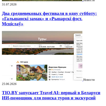
Новости
31.07.2026
Два средневековых фестиваля в одну субботу:
«Гальшанскі замак» и «Рыцарскі фэст.
Мсціслаў»
Новости
25.06.2026
TIO.BY запускает Travel AI: первый в Беларуси
ИИ-помощник для поиска туров и экскурсий