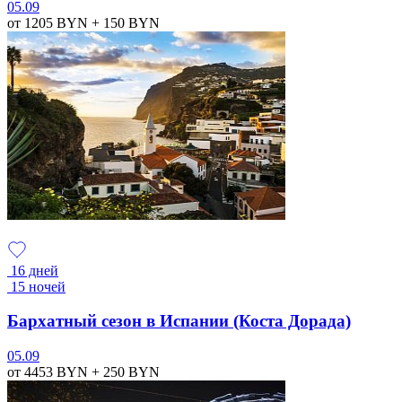
05.09
от 1205
BYN
+ 150
BYN
16 дней
15 ночей
Бархатный сезон в Испании (Коста Дорада)
05.09
от 4453
BYN
+ 250
BYN