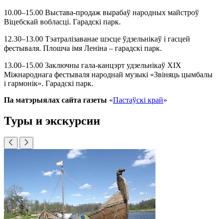
10.00
–
15.00 Выстава-продаж вырабаў народных майстроў
Віцебскай вобласці. Гарадскі парк.
12.30
–
13.00 Тэатралізаванае шэсце ўдзельнікаў і гасцей
фестываля. Плошча імя Леніна – гарадскі парк.
13.00
–
15.00 Заключны гала-канцэрт удзельнікаў ХІХ
Міжнароднага фестываля народнай музыкі «Звіняць цымбалы
і гармонік». Гарадскі парк.
Па матэрыялах сайта газеты
«
Пастаўскі край
»
Туры и экскурсии