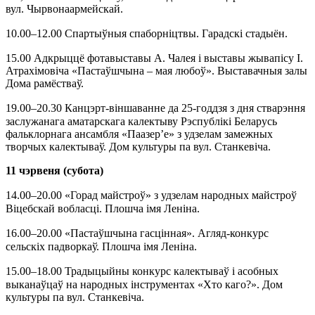
вул. Чырвонаармейскай.
10.00
–
12.00 Спартыўныя спаборніцтвы. Га­радскі стадыён.
15.00 Адкрыццё фотавыставы А. Чалея і выставы жывапісу І.
Атрахімовіча «Пастаўшчына – мая любоў». Выставачныя залы
Дома рамёстваў.
19.00
–
20.30 Канцэрт-віншаванне да 25-годдзя з дня стварэння
заслужанага аматарскага калектыву Рэспублікі Беларусь
фальклорнага ансамбля «Паазер’е» з удзелам замежных
творчых калектываў. Дом культуры па вул. Станкевіча.
11 чэрвеня (субота)
14.00
–
20.00 «Горад майстроў» з удзелам народных майстроў
Віцебскай вобласці. Плошча імя Леніна.
16.00
–
20.00 «Пастаўшчына гасцінная». Агляд-конкурс
сельскіх падворкаў. Плошча імя Леніна.
15.00
–
18.00 Традыцыйны конкурс калектываў і асобных
выканаўцаў на народных інструментах «Хто каго?». Дом
культуры па вул. Станкевіча.