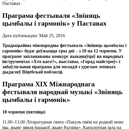
Паставах
Праграма фестываля «Звіняць
цымбалы і гармонік» у Паставах
Дата публикации:
Май 25, 2016
Традыцыйны міжнародны фестываль «Звіняць цымбалы і
гармонік» будзе доўжыцца тры дні
–
з 10 па 12 чэрвеня. У
праграме запланаваны конкурс выканаўцаў на народных
інструментах «Хто каго?», выставы, «Горад майстроў» і
забаўляльная праграма для моладзі з удзелам лепшых
дыджэяў Віцебскай вобласці.
Праграма ХІХ Міжнароднага
фестываля народнай музыкі «Звіняць
цымбалы і гармонік»
10 чэрвеня (пятніца)
11.00
–
13.00 Літаратурнае свята «Пакуль пяём на роднай мове
мы, жыве зямля бацькоў, жыве Радзіма». Канцэртная зала па