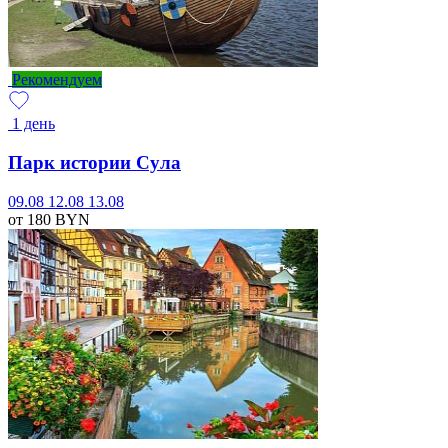
Рекомендуем
1 день
Парк истории Сула
09.08
12.08
13.08
от 180
BYN