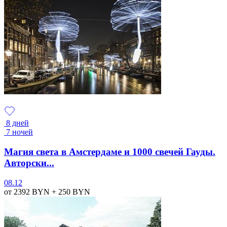
8 дней
7 ночей
Магия света в Амстердаме и 1000 свечей Гауды.
Авторски...
08.12
от 2392
BYN
+ 250
BYN