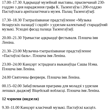
17.00
–
17.30 Адкрыццё музейнай выставы, прысвечанай 230-
годдзю з дня нараджэння графа К. Тызенгаўза і 200-годдзю
Пастаўскага арніталагічнага музея. Палац Тызенгаўзаў.
17.30
–
18.30 Тэатралізаванае прадстаўленне «Музыка
беларускіх палацаў і сядзіб» з удзелам калектываў старадаўняй
музыкі. Усходні фасад палаца Тызенгаўзаў.
20.00
–
21.30 Урачыстае адкрыццё фестываля. Плошча імя
Леніна.
21.30
–
23.00 Музычна-тэатралiзаванае прадстаўленне
«Пастаўскі баль». Плошча імя Леніна.
23.00
–
24.00 Канцэрт эстраднага выканаўцы Сашы Нэма.
Плошча імя Леніна.
24.00 Святочны феерверк. Плошча імя Леніна.
00.15
–
02.00 Забаўляльная праграма для моладзі з удзелам
лепшых дыджэяў Віцебскай вобласці. Плошча імя Леніна.
12 чэрвеня (нядзеля)
9.30
–
11.00 Канцэрт класічнай музыкі. Пастаўскі касцёл.