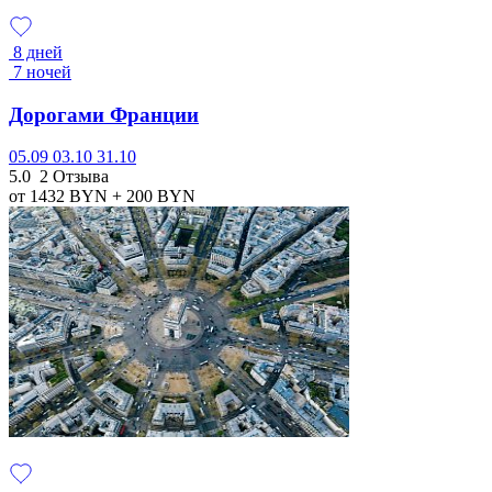
8 дней
7 ночей
Дорогами Франции
05.09
03.10
31.10
5.0
2 Отзыва
от 1432
BYN
+ 200
BYN