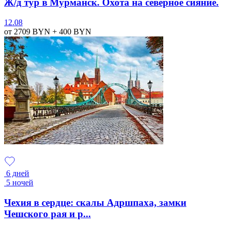
Ж/д тур в Мурманск. Охота на северное сияние.
12.08
от 2709
BYN
+ 400
BYN
6 дней
5 ночей
Чехия в сердце: скалы Адршпаха, замки
Чешского рая и р...