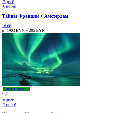
7 дней
6 ночей
Тайны Франции + Амстердам
18.08
от 1903
BYN
+ 295
BYN
Впечатляющий
8 дней
7 ночей