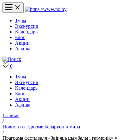
Туры
Экскурсии
Календарь
Блог
Акции
Афиша
0
Туры
Экскурсии
Календарь
Блог
Акции
Афиша
Главная
/
Новости о туризме Беларуси и мира
/
Праграма фестываля «Звіняць цымбалы і гармонік» у