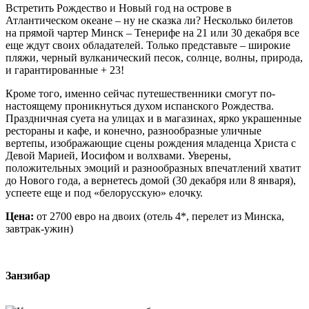
Встретить Рождество и Новый год на острове в
Атлантическом океане – ну не сказка ли? Несколько билетов
на прямой чартер Минск – Тенерифе на 21 или 30 декабря все
еще ждут своих обладателей. Только представьте – широкие
пляжи, черный вулканический песок, солнце, волны, природа,
и гарантированные + 23!
Кроме того, именно сейчас путешественники смогут по-
настоящему проникнуться духом испанского Рождества.
Праздничная суета на улицах и в магазинах, ярко украшенные
рестораны и кафе, и конечно, разнообразные уличные
вертепы, изображающие сцены рождения младенца Христа с
Девой Марией, Иосифом и волхвами. Уверены,
положительных эмоций и разнообразных впечатлений хватит
до Нового года, а вернетесь домой (30 декабря или 8 января),
успеете еще и под «белорусскую» елочку.
Цена:
от 2700 евро на двоих (отель 4*, перелет из Минска,
завтрак-ужин)
Занзибар