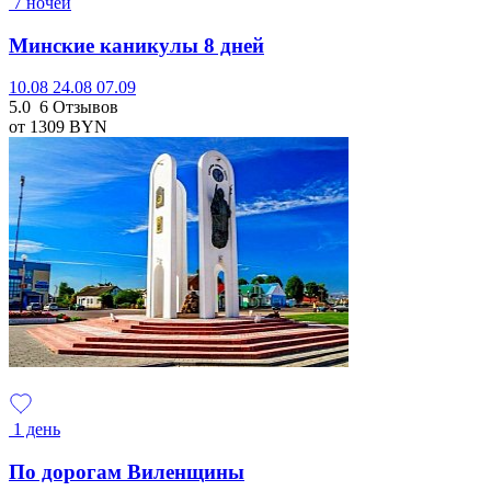
7 ночей
Минские каникулы 8 дней
10.08
24.08
07.09
5.0
6 Отзывов
от 1309
BYN
1 день
По дорогам Виленщины