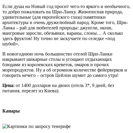
Если душа на Новый год просит чего-то яркого и необычного,
то добро пожаловать на Шри-Ланку. Живописная природа,
удивительные (для европейского глаза) памятники
архитектуры и очень дружелюбный народ. Кроме того, Шри-
Ланка – рай для любителей природы: джунгли, океан,
мангровые заросли, обезьянки, вараны, слоны… А сколько
здесь фруктов! Ну точно не заскучаете по селедке «под
шубой».
В новогоднюю ночь большинство отелей Шри-Ланки
накрывают шикарные столы и угощают отдыхающих
блюдами из королевских креветок, омаров и прочих
морепродуктов. Ну а об огромном количестве фейерверков и
говорить нечего – остров Цейлон шумит до самого утра!
Цена:
от 1400 долларов на двоих (отель 3*, 9 дней, без
питания, перелет из Киева).
Канары