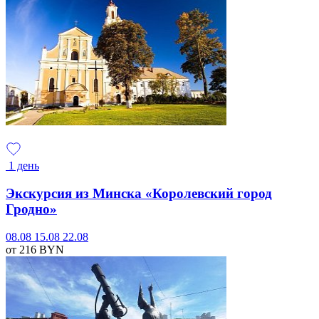
1 день
Экскурсия из Минска «Королевский город
Гродно»
08.08
15.08
22.08
от 216
BYN