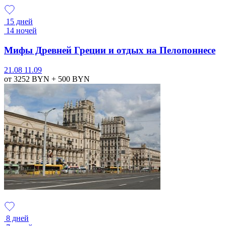
15 дней
14 ночей
Мифы Древней Греции и отдых на Пелопоннесе
21.08
11.09
от 3252
BYN
+ 500
BYN
8 дней