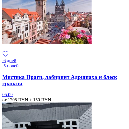
6 дней
5 ночей
Мистика Праги, лабиринт Адршпаха и блеск
граната
05.09
от 1205
BYN
+ 150
BYN