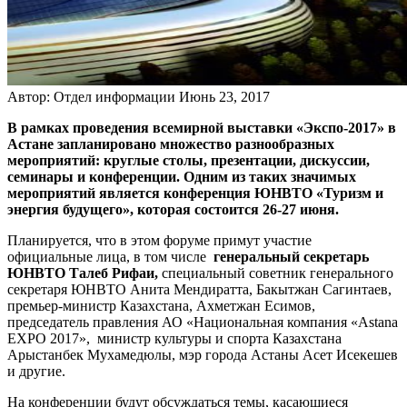
Автор: Отдел информации
Июнь 23, 2017
В рамках проведения всемирной выставки «Экспо-2017» в
Астане запланировано множество разнообразных
мероприятий: круглые столы, презентации, дискуссии,
семинары и конференции. Одним из таких значимых
мероприятий является конференция ЮНВТО «Туризм и
энергия будущего», которая состоится 26-27 июня.
Планируется, что в этом форуме примут участие
официальные лица, в том числе
генеральный секретарь
ЮНВТО Талеб Рифаи,
специальный советник генерального
секретаря ЮНВТО Анита Мендиратта, Бакытжан Сагинтаев,
премьер-министр Казахстана, Ахметжан Есимов,
председатель правления АО «Национальная компания «Astana
EXPO 2017», министр культуры и спорта Казахстана
Арыстанбек Мухамедюлы, мэр города Астаны Асет Исекешев
и другие.
На конференции будут обсуждаться темы, касающиеся