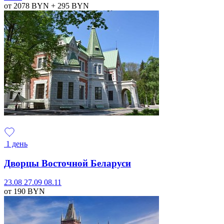
от 2078
BYN
+ 295
BYN
1 день
Дворцы Восточной Беларуси
23.08
27.09
08.11
от 190
BYN