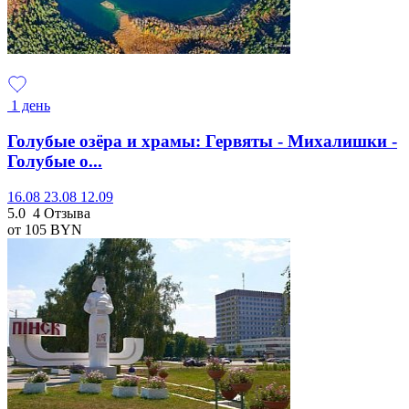
1 день
Голубые озёра и храмы: Гервяты - Михалишки -
Голубые о...
16.08
23.08
12.09
5.0
4 Отзыва
от 105
BYN