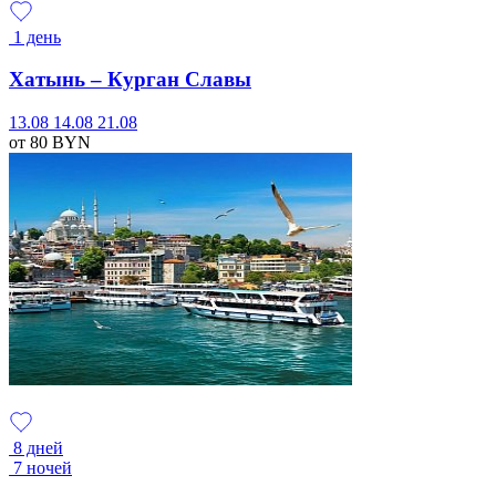
1 день
Хатынь – Курган Славы
13.08
14.08
21.08
от 80
BYN
8 дней
7 ночей