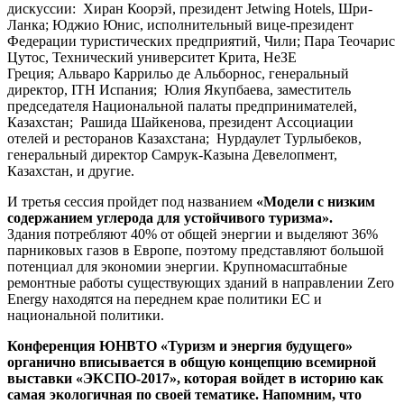
дискуссии: Хиран Коорэй, президент Jetwing Hotels, Шри-
Ланка; Юджио Юнис, исполнительный вице-президент
Федерации туристических предприятий, Чили; Пара Теочарис
Цутос, Технический университет Крита, НеЗЕ
Греция; Альваро Каррильо де Альборнос, генеральный
директор, ITH Испания; Юлия Якупбаева, заместитель
председателя Национальной палаты предпринимателей,
Казахстан; Рашида Шайкенова, президент Ассоциации
отелей и ресторанов Казахстана; Нурдаулет Турлыбеков,
генеральный директор Самрук-Казына Девелопмент,
Казахстан, и другие.
И третья сессия пройдет под названием
«Модели с низким
содержанием углерода для устойчивого туризма».
Здания потребляют 40% от общей энергии и выделяют 36%
парниковых газов в Европе, поэтому представляют большой
потенциал для экономии энергии. Крупномасштабные
ремонтные работы существующих зданий в направлении Zero
Energy находятся на переднем крае политики ЕС и
национальной политики.
Конференция ЮНВТО «Туризм и энергия будущего»
органично вписывается в общую концепцию всемирной
выставки «ЭКСПО-2017», которая войдет в историю как
самая экологичная по своей тематике. Напомним, что