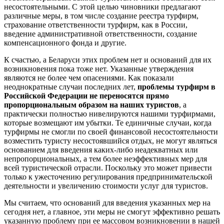
несостоятельными. С этой целью чиновники предлагают
различные меры, в том числе создание реестра турфирм,
страхование ответственности турфирм, как в России,
введение административной ответственности, создание
компенсационного фонда и другие.
К счастью, а Беларуси этих проблем нет и оснований для их
возникновения пока тоже нет. Указанные утверждения
являются не более чем опасениями. Как показали
неоднократные случаи последних лет,
проблемы турфирм в
Российской Федерации не переносятся прямо
пропорциональным образом на наших туристов
, а
практически полностью нивелируются нашими турфирмами,
которые возмещают им убытки. Те единичные случаи, когда
турфирмы не смогли по своей финансовой несостоятельности
возместить туристу несостоявшийся отдых, не могут являться
основанием для введения каких-либо неадекватных или
непропорциональных, а тем более неэффективных мер для
всей туристической отрасли. Поскольку это может привести
только к ужесточению регулирования предпринимательской
деятельности и увеличению стоимости услуг для туристов.
Мы считаем, что оснований для введения указанных мер на
сегодня нет, а главное, эти меры не смогут эффективно решать
указанную проблему при ее массовом возникновении в нашей