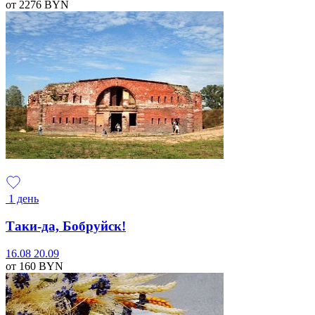
от 2276
BYN
1 день
Таки-да, Бобруйск!
16.08
20.09
от 160
BYN