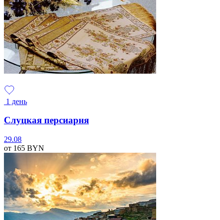
1 день
Слуцкая персиарня
29.08
от 165
BYN