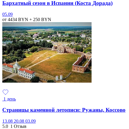
Бархатный сезон в Испании (Коста Дорада)
05.09
от 4434
BYN
+ 250
BYN
1 день
Страницы каменной летописи: Ружаны, Коссово
13.08
20.08
03.09
5.0
1 Отзыв