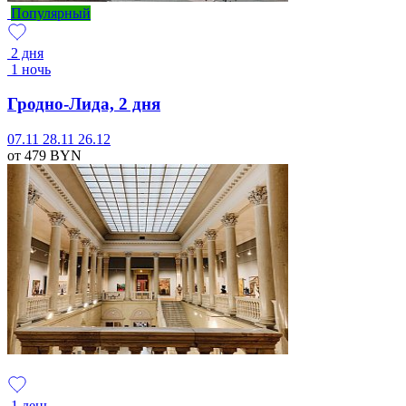
Популярный
2 дня
1 ночь
Гродно-Лида, 2 дня
07.11
28.11
26.12
от 479
BYN
1 день