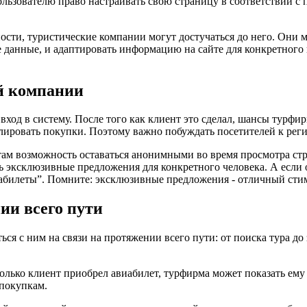
льзователю право настраивать свою страницу в соответствии с 
ости, туристические компании могут достучаться до него. Они м
анные, и адаптировать информацию на сайте для конкретного по
й компании
вход в систему. После того как клиент это сделал, шансы турфи
лировать покупки. Поэтому важно побуждать посетителей к реги
м возможность оставаться анонимными во время просмотра стран
ть эксклюзивные предложения для конкретного человека. А если 
абилеты”. Помните: эксклюзивные предложения - отличный стиму
ии всего пути
ся с ним на связи на протяжении всего пути: от поиска тура до
лько клиент приобрел авиабилет, турфирма может показать ему 
 покупкам.