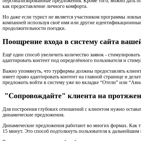
персонализированные предложения. Кроме того, можно дать по
как предоставление личного комфорта.
Но даже если турист не является участником программы лояльн
компанией используя своё имя или другие идентификационные д
продолжительности поездки.
Поощрение входа в систему сайта ваше
Ещё один способ увеличить количество заявок - стимулировать 
адаптировать контент под определённого пользователя и стиму
Важно упомянуть, что турфирмы должны предоставлять клиента
имеет право адаптировать контент на главной странице и дела
предложить войти в систему уже во вкладке “Отели” или “Ави
"Сопровождайте" клиента на протяжен
Для построения глубоких отношений с клиентом нужно оставать
динамические предложения.
Динамические предложения работают во многих формах. Как то
15 минут. Это способ подтолкнуть пользователя к дальнейшим