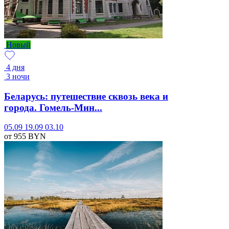
Новый
4 дня
3 ночи
Беларусь: путешествие сквозь века и
города. Гомель-Мин...
05.09
19.09
03.10
от 955
BYN