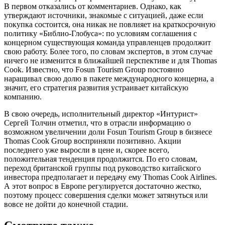
В первом отказались от комментариев. Однако, как
утверждают источники, знакомые с ситуацией, даже если
покупка состоится, она никак не повлияет на краткосрочную
политику «Библио-Глобуса»: по условиям соглашения с
концерном существующая команда управленцев продолжит
свою работу. Более того, по словам экспертов, в этом случае
ничего не изменится в ближайшей перспективе и для Thomas
Cook. Известно, что Fosun Tourism Group постоянно
наращивал свою долю в пакете международного концерна, а
значит, его стратегия развития устраивает китайскую
компанию.
В свою очередь, исполнительный директор «Интурист»
Сергей Толчин отметил, что в отрасли информацию о
возможном увеличении доли Fosun Tourism Group в бизнесе
Thomas Cook Group восприняли позитивно. Акции
последнего уже выросли в цене и, скорее всего,
положительная тенденция продолжится. По его словам,
переход британской группы под руководство китайского
инвестора предполагает и передачу ему Thomas Cook Airlines.
А этот вопрос в Европе регулируется достаточно жестко,
поэтому процесс совершения сделки может затянуться или
вовсе не дойти до конечной стадии.