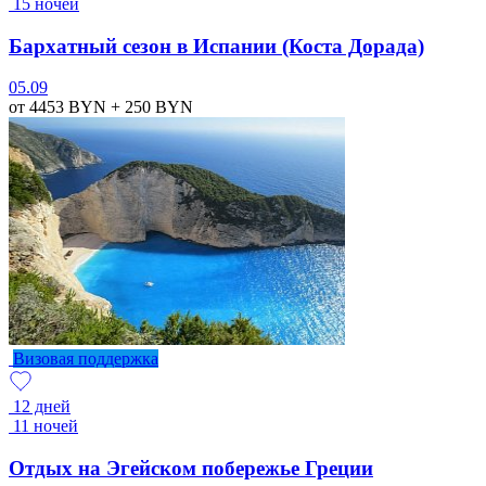
15 ночей
Бархатный сезон в Испании (Коста Дорада)
05.09
от 4453
BYN
+ 250
BYN
Визовая поддержка
12 дней
11 ночей
Отдых на Эгейском побережье Греции