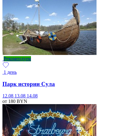
Рекомендуем
1 день
Парк истории Сула
12.08
13.08
14.08
от 180
BYN