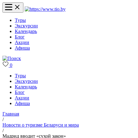
Туры
Экскурсии
Календарь
Блог
Акции
Афиша
0
Туры
Экскурсии
Календарь
Блог
Акции
Афиша
Главная
/
Новости о туризме Беларуси и мира
/
Мадрид вводит «сухой закон»