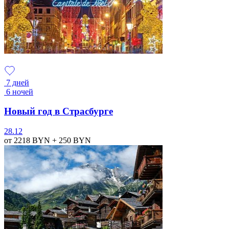
7 дней
6 ночей
Новый год в Страсбурге
28.12
от 2218
BYN
+ 250
BYN