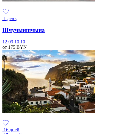
1 день
Шчучыншчына
12.09
10.10
от 175
BYN
16 дней