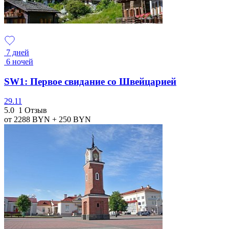
7 дней
6 ночей
SW1: Первое свидание со Швейцарией
29.11
5.0
1 Отзыв
от 2288
BYN
+ 250
BYN