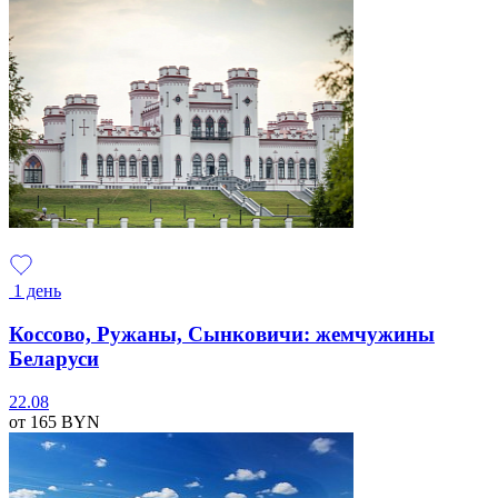
1 день
Коссово, Ружаны, Сынковичи: жемчужины
Беларуси
22.08
от 165
BYN