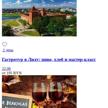
1 день
Гастротур в Лиду: пиво, хлеб и мастер-класс
22.08
от 195
BYN