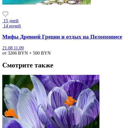
15 дней
14 ночей
Мифы Древней Греции и отдых на Пелопоннесе
21.08
11.09
от 3266
BYN
+ 500
BYN
Смотрите также