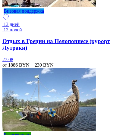
Визовая поддержка
13 дней
12 ночей
Отдых в Греции на Пелопоннесе (курорт
Лутраки)
27.08
от 1886
BYN
+ 230
BYN
Рекомендуем