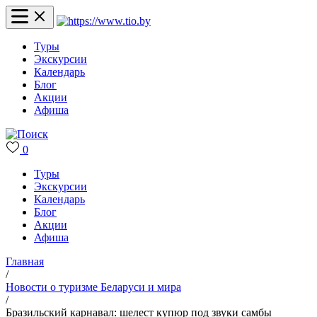
Туры
Экскурсии
Календарь
Блог
Акции
Афиша
0
Туры
Экскурсии
Календарь
Блог
Акции
Афиша
Главная
/
Новости о туризме Беларуси и мира
/
Бразильский карнавал: шелест купюр под звуки самбы