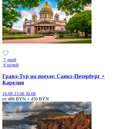
7 дней
6 ночей
Гранд-Тур на поезде: Санкт-Петербург +
Карелия
16.08
23.08
30.08
от 486
BYN
+ 450
BYN