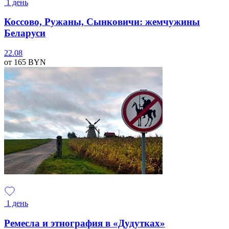
1 день
Коссово, Ружаны, Сынковичи: жемчужины
Беларуси
22.08
от 165
BYN
1 день
Ремесла и этнография в «Дудутках»