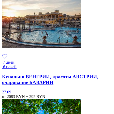
7 дней
6 ночей
Купальни ВЕНГРИИ, красоты АВСТРИИ,
очарование БАВАРИИ
27.09
от 2083
BYN
+ 295
BYN