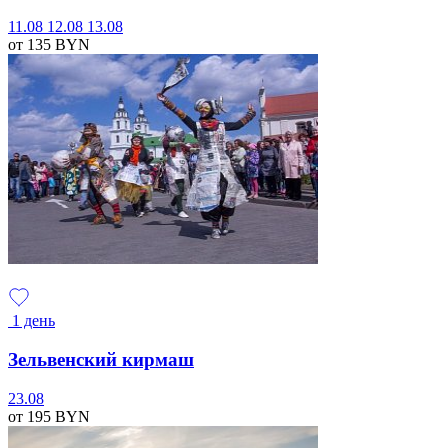
11.08
12.08
13.08
от 135
BYN
1 день
Зельвенский кирмаш
23.08
от 195
BYN