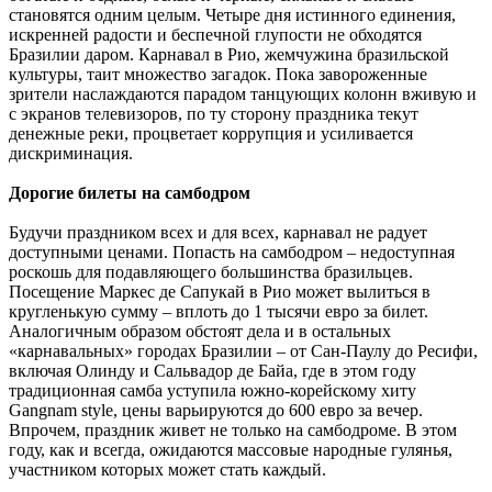
становятся одним целым. Четыре дня истинного единения,
искренней радости и беспечной глупости не обходятся
Бразилии даром. Карнавал в Рио, жемчужина бразильской
культуры, таит множество загадок. Пока завороженные
зрители наслаждаются парадом танцующих колонн вживую и
с экранов телевизоров, по ту сторону праздника текут
денежные реки, процветает коррупция и усиливается
дискриминация.
Дорогие билеты на самбодром
Будучи праздником всех и для всех, карнавал не радует
доступными ценами. Попасть на самбодром – недоступная
роскошь для подавляющего большинства бразильцев.
Посещение Маркес де Сапукай в Рио может вылиться в
кругленькую сумму – вплоть до 1 тысячи евро за билет.
Аналогичным образом обстоят дела и в остальных
«карнавальных» городах Бразилии – от Сан-Паулу до Ресифи,
включая Олинду и Сальвадор де Байа, где в этом году
традиционная самба уступила южно-корейскому хиту
Gangnam style, цены варьируются до 600 евро за вечер.
Впрочем, праздник живет не только на самбодроме. В этом
году, как и всегда, ожидаются массовые народные гулянья,
участником которых может стать каждый.