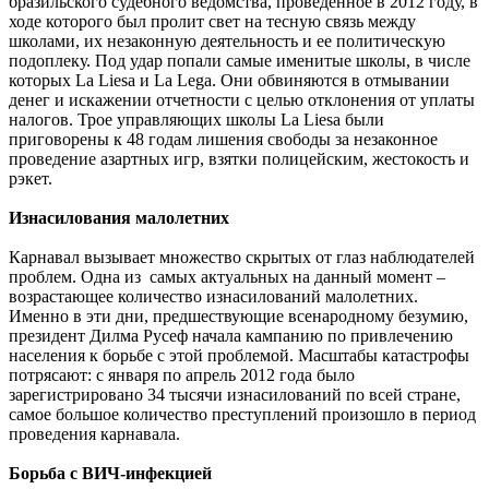
бразильского судебного ведомства, проведенное в 2012 году, в
ходе которого был пролит свет на тесную связь между
школами, их незаконную деятельность и ее политическую
подоплеку. Под удар попали самые именитые школы, в числе
которых La Liesa и La Lega. Они обвиняются в отмывании
денег и искажении отчетности с целью отклонения от уплаты
налогов. Трое управляющих школы La Liesa были
приговорены к 48 годам лишения свободы за незаконное
проведение азартных игр, взятки полицейским, жестокость и
рэкет.
Изнасилования малолетних
Карнавал вызывает множество скрытых от глаз наблюдателей
проблем. Одна из самых актуальных на данный момент –
возрастающее количество изнасилований малолетних.
Именно в эти дни, предшествующие всенародному безумию,
президент Дилма Русеф начала кампанию по привлечению
населения к борьбе с этой проблемой. Масштабы катастрофы
потрясают: с января по апрель 2012 года было
зарегистрировано 34 тысячи изнасилований по всей стране,
самое большое количество преступлений произошло в период
проведения карнавала.
Борьба с ВИЧ-инфекцией