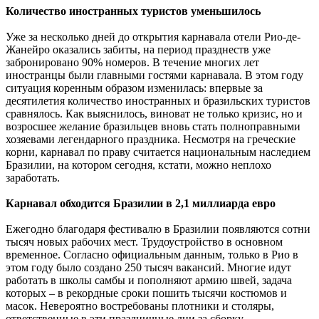
Количество иностранных туристов уменьшилось
Уже за несколько дней до открытия карнавала отели Рио-де-
Жанейро оказались забиты, на период празднеств уже
забронировано 90% номеров. В течение многих лет
иностранцы были главными гостями карнавала. В этом году
ситуация коренным образом изменилась: впервые за
десятилетия количество иностранных и бразильских туристов
сравнялось. Как выяснилось, виноват не только кризис, но и
возросшее желание бразильцев вновь стать полноправными
хозяевами легендарного праздника. Несмотря на греческие
корни, карнавал по праву считается национальным наследием
Бразилии, на котором сегодня, кстати, можно неплохо
заработать.
Карнавал обходится Бразилии в 2,1 миллиарда евро
Ежегодно благодаря фестивалю в Бразилии появляются сотни
тысяч новых рабочих мест. Трудоустройство в основном
временное. Согласно официальным данным, только в Рио в
этом году было создано 250 тысяч вакансий. Многие идут
работать в школы самбы и пополняют армию швей, задача
которых – в рекордные сроки пошить тысячи костюмов и
масок. Невероятно востребованы плотники и столяры,
ответственные в эти праздничные дни за сборку