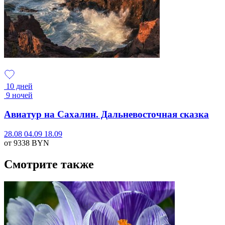
10 дней
9 ночей
Авиатур на Сахалин. Дальневосточная сказка
28.08
04.09
18.09
от 9338
BYN
Смотрите также