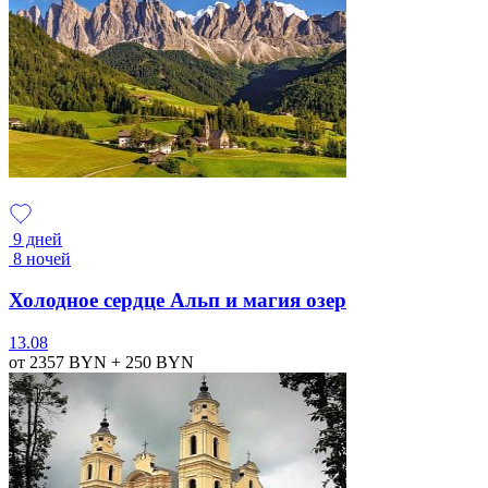
9 дней
8 ночей
Холодное сердце Альп и магия озер
13.08
от 2357
BYN
+ 250
BYN