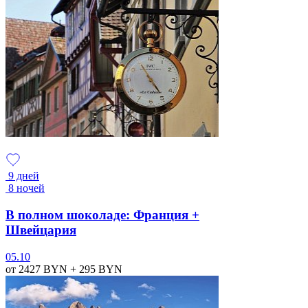
9 дней
8 ночей
В полном шоколаде: Франция +
Швейцария
05.10
от 2427
BYN
+ 295
BYN