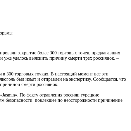
тюрьмы
иировали закрытие более 300 торговых точек, предлагавших
 уже удалось выяснить причину смерти трех россиянок, –
 в 300 торговых точках. В настоящий момент все эти
коголь был изъят и отправлен на экспертизу. Сообщается, что
л причиной смерти россиянок.
«Jasmin». По факту отравления россиян турецкие
иям безопасности, повлекшее по неосторожности причинение