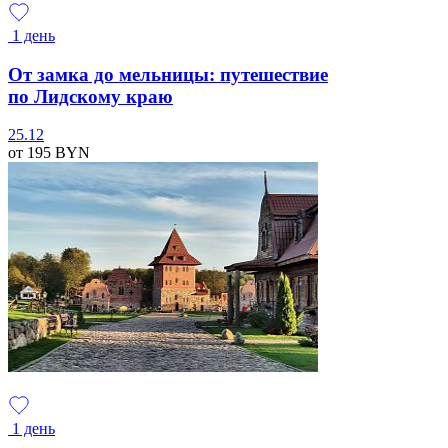
1 день
От замка до мельницы: путешествие
по Лидскому краю
25.12
от 195
BYN
1 день