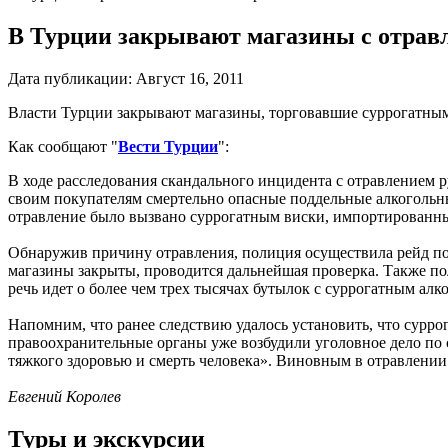
В Турции закрывают магазины с отрав
Дата публикации:
Август 16, 2011
Власти Турции закрывают магазины, торговавшие суррогатным
Как сообщают "
Вести Турции
":
В ходе расследования скандального инцидента с отравлением р
своим покупателям смертельно опасные поддельные алкогольны
отравление было вызвано суррогатным виски, импортированн
Обнаружив причину отравления, полиция осуществила рейд по 
магазины закрыты, проводится дальнейшая проверка. Также поли
речь идет о более чем трех тысячах бутылок с суррогатным алк
Напомним, что ранее следствию удалось установить, что сурр
правоохранительные органы уже возбудили уголовное дело по 
тяжкого здоровью и смерть человека». Виновным в отравлении 
Евгений Королев
Туры и экскурсии