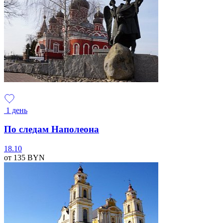
1 день
По следам Наполеона
18.10
от 135
BYN