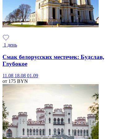
1 день
Смак белорусских местечек: Будслав,
Глубокое
11.08
18.08
01.09
от 175
BYN