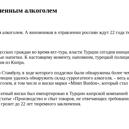
ленным алкоголем
 алкоголем. А виновников в отравлении россиян ждут 22 года 
усских граждан во время яхт-тура, власти Турции сегодня иниц
е напитки. К настоящему моменту, напомним, турецкой полиции
ым из Кипра.
Стамбулу, в ходе которого подделки были обнаружены более чем
ции удалось обнаружить склад суррогатного алкоголя, – весь ал
оголем, в том числе и виски марки «Mister Burdon», который ста
огатный виски был импортирован в Турцию кипрской компанией 
статье «Производство и сбыт товаров, не отвечающих требован
грозит до 22 лет тюремного заключения.