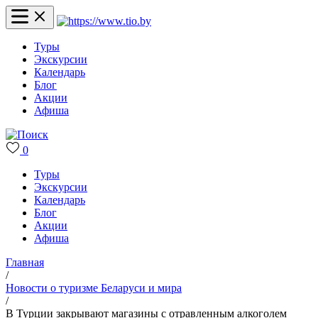
Туры
Экскурсии
Календарь
Блог
Акции
Афиша
0
Туры
Экскурсии
Календарь
Блог
Акции
Афиша
Главная
/
Новости о туризме Беларуси и мира
/
В Турции закрывают магазины с отравленным алкоголем