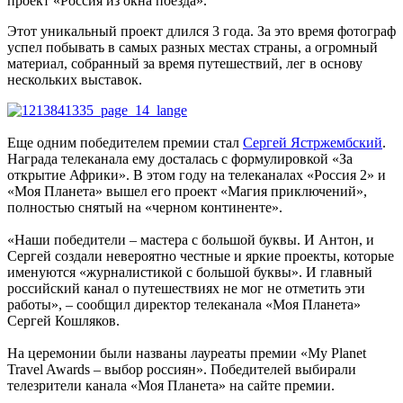
проект «Россия из окна поезда».
Этот уникальный проект длился 3 года. За это время фотограф
успел побывать в самых разных местах страны, а огромный
материал, собранный за время путешествий, лег в основу
нескольких выставок.
Еще одним победителем премии стал
Сергей Ястржембский
.
Награда телеканала ему досталась с формулировкой «За
открытие Африки». В этом году на телеканалах «Россия 2» и
«Моя Планета» вышел его проект «Магия приключений»,
полностью снятый на «черном континенте».
«Наши победители – мастера с большой буквы. И Антон, и
Сергей создали невероятно честные и яркие проекты, которые
именуются «журналистикой с большой буквы». И главный
российский канал о путешествиях не мог не отметить эти
работы», – сообщил директор телеканала «Моя Планета»
Сергей Кошляков.
На церемонии были названы лауреаты премии «My Planet
Travel Awards – выбор россиян». Победителей выбирали
телезрители канала «Моя Планета» на сайте премии.