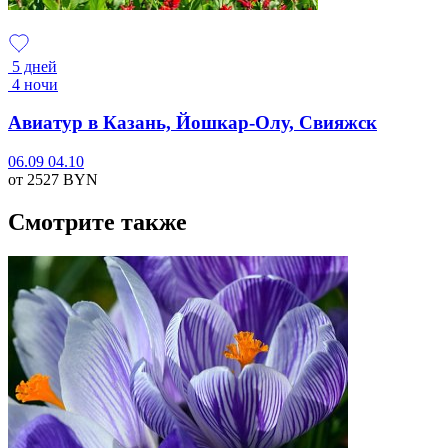
5 дней
4 ночи
Авиатур в Казань, Йошкар-Олу, Свияжск
06.09
04.10
от 2527
BYN
Смотрите также