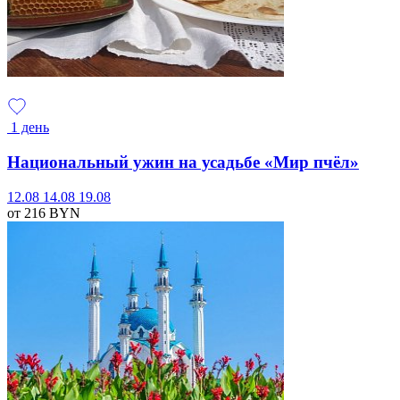
1 день
Национальный ужин на усадьбе «Мир пчёл»
12.08
14.08
19.08
от 216
BYN