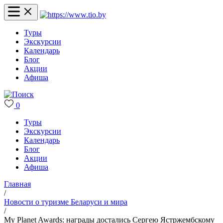
Туры
Экскурсии
Календарь
Блог
Акции
Афиша
0
Туры
Экскурсии
Календарь
Блог
Акции
Афиша
Главная
/
Новости о туризме Беларуси и мира
/
My Planet Awards: награды достались Сергею Ястржембскому