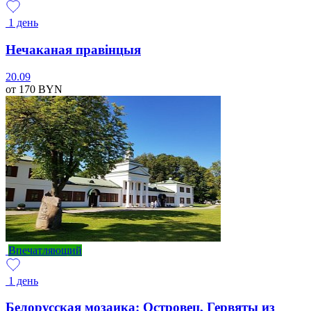
1 день
Нечаканая правінцыя
20.09
от 170
BYN
Впечатляющий
1 день
Белорусская мозаика: Островец, Гервяты из