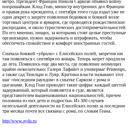
метро. Президент Франции Николя Саркози объявил войну
попрошайкам. Клод Геан, министр внутренних дел Франции
и правая рука президента, с сентября этого года издал уже не
один декрет о запрете появления бедняков и бомжей возле
торговых центров и ярмарок, где проводятся рождественские
распродажи, и около туристических достопримечательностей.
По его мнению, нищих, за которыми стоят целые преступные
организации, нужно задерживать и штрафовать, чтобы
обеспечить спокойствие и комфорт иностранных гостей.
Сначала бомжей «убрали» с Елисейских полей, запретив им
там появляться с сентября по январь. Теперь запрет продлили
до лета. Появилось еще два места, где появление неимущих
крайне нежелательно: Галери Лафайет и универмаг Printemps,
а также сад Тюильри и Лувр. Критики власти называют этот
шаг «последним раундом» в схватке Саркози с рома и
цыганами. Клод Геан приводит такие цифры: каждый шестой
задержанный, который появляется в суде, является
представителем вышеназванных национальностей, причем
половина из них дети и подростки. Из 300 случаев
нелегальной деятельности на Елисейских полях за последние
три месяца почти все связаны с рома, по словам Геана.
http//www.ayda.ru