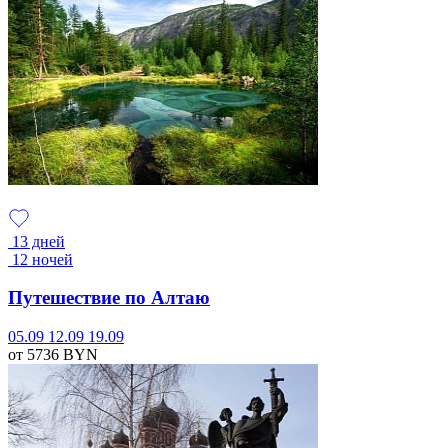
13 дней
12 ночей
Путешествие по Алтаю
05.09
12.09
19.09
от 5736
BYN