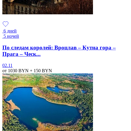
6 дней
5 ночей
По следам королей: Вроцлав – Кутна гора –
Прага – Ческ...
02.11
от 1030
BYN
+ 150
BYN