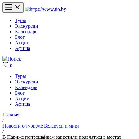
Туры
Экскурсии
Календарь
Блог
Акции
Афиша
0
Туры
Экскурсии
Календарь
Блог
Акции
Афиша
Главная
/
Новости о туризме Беларуси и мира
/
В Париже попрошайкам запретили появляться в местах