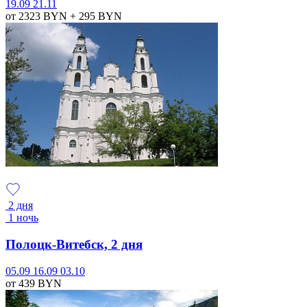
19.09
21.11
от 2323
BYN
+ 295
BYN
2 дня
1 ночь
Полоцк-Витебск, 2 дня
05.09
16.09
03.10
от 439
BYN