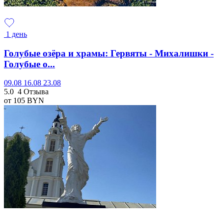
1 день
Голубые озёра и храмы: Гервяты - Михалишки -
Голубые о...
09.08
16.08
23.08
5.0
4 Отзыва
от 105
BYN