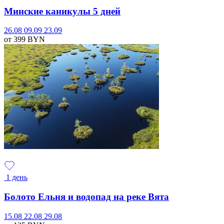
Минские каникулы 5 дней
26.08
09.09
23.09
от 399
BYN
1 день
Болото Ельня и водопад на реке Вята
15.08
22.08
29.08