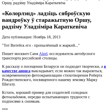
Оршу, радзіму Уладзіміра Караткевіча
«Колорлэнд» ладзіць сяброўскую
вандроўку ў старажытную Оршу,
радзіму Уладзіміра Караткевіча
Дата публикации:
Ноябрь 18, 2013
"Тот Витебск его - пропылённый и жаркий..."
Пишет москвич Саня
Аlzel
, исследователь автобусного
транспорта российской столицы.
К рассказу о посещении Беларуси он подходит творчески, а
в
качестве анонса
выкладывает, если можно так выразиться,
осовремененную фотоэкранизацию стихотворения Роберта
Рождественского, посвященного нашему земляку Марку
Шагалу.
Кстати, хороший пример для создателей солидных
фотоальбомов, нередко испытывающих трудности с
подписями к снимкам.
***