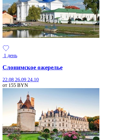
1 день
Слонимское ожерелье
22.08
26.09
24.10
от 155
BYN