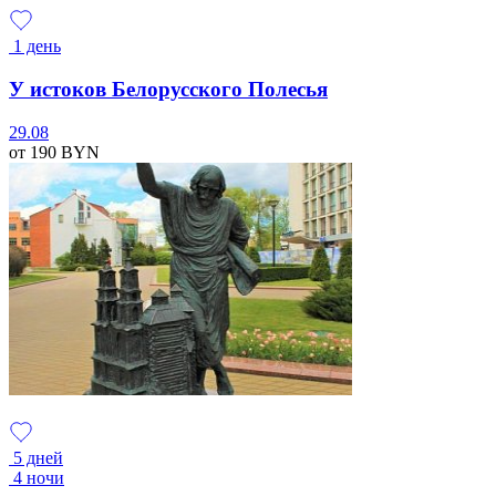
1 день
У истоков Белорусского Полесья
29.08
от 190
BYN
5 дней
4 ночи