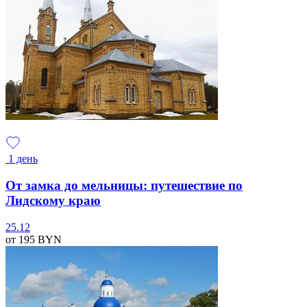
1 день
От замка до мельницы: путешествие по
Лидскому краю
25.12
от 195
BYN