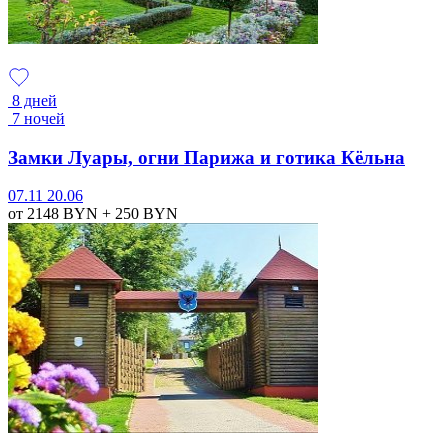
8 дней
7 ночей
Замки Луары, огни Парижа и готика Кёльна
07.11
20.06
от 2148
BYN
+ 250
BYN