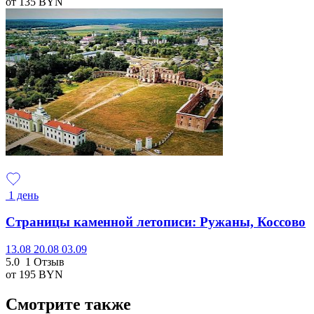
от 135
BYN
1 день
Страницы каменной летописи: Ружаны, Коссово
13.08
20.08
03.09
5.0
1 Отзыв
от 195
BYN
Смотрите также