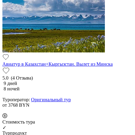
Авиатур в Казахстан+Кыргызстан. Вылет из Минска
5.0
(4 Отзыва)
9 дней
8 ночей
Туроператор:
Оригинальный тур
от 3768
BYN
Cтоимость тура
✓
Турпродукт