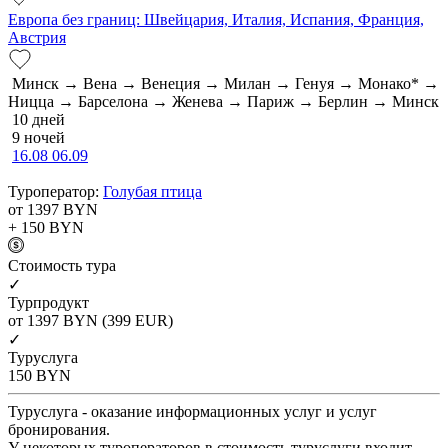
Европа без границ: Швейцария, Италия, Испания, Франция,
Австрия
Минск → Вена → Венеция → Милан → Генуя → Монако* →
Ницца → Барселона → Женева → Париж → Берлин → Минск
10 дней
9 ночей
16.08
06.09
Туроператор:
Голубая птица
от 1397
BYN
+ 150
BYN
Cтоимость тура
✓
Турпродукт
от 1397
BYN
(399 EUR)
✓
Туруслуга
150
BYN
Туруслуга - оказание информационных услуг и услуг
бронирования.
У некоторых туроператоров в стоимость туруслуги входит