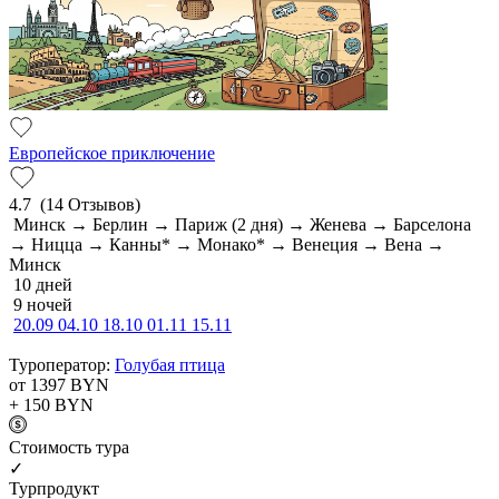
Европейское приключение
4.7
(14 Отзывов)
Минск → Берлин → Париж (2 дня) → Женева → Барселона
→ Ницца → Канны* → Монако* → Венеция → Вена →
Минск
10 дней
9 ночей
20.09
04.10
18.10
01.11
15.11
Туроператор:
Голубая птица
от 1397
BYN
+ 150
BYN
Cтоимость тура
✓
Турпродукт