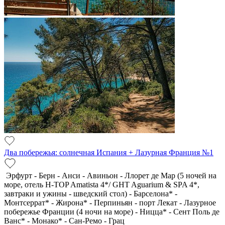
Два побережья: солнечная Испания + Лазурная Франция №1
Эрфурт - Берн - Анси - Авиньон - Ллорет де Мар (5 ночей на
море, отель H-TOP Amatista 4*/ GHT Aguarium & SPA 4*,
завтраки и ужины - шведский стол) - Барселона* -
Монтсеррат* - Жирона* - Перпиньян - порт Лекат - Лазурное
побережье Франции (4 ночи на море) - Ницца* - Сент Поль де
Ванс* - Монако* - Сан-Ремо - Грац