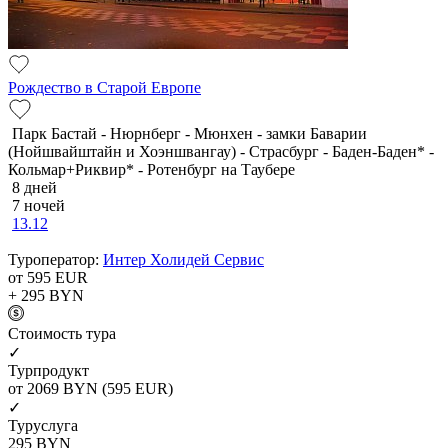
Рождество в Старой Европе
Парк Бастай - Нюрнберг - Мюнхен - замки Баварии
(Нойшвайштайн и Хоэншвангау) - Страсбург - Баден-Баден* -
Кольмар+Риквир* - Ротенбург на Таубере
8 дней
7 ночей
13.12
Туроператор:
Интер Холидей Сервис
от 595
EUR
+ 295
BYN
Cтоимость тура
✓
Турпродукт
от 2069
BYN
(595 EUR)
✓
Туруслуга
295
BYN