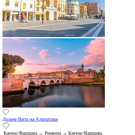
Дольче Вита на Адриатике
Каунас/Варшава → Римини → Каунас/Варшава