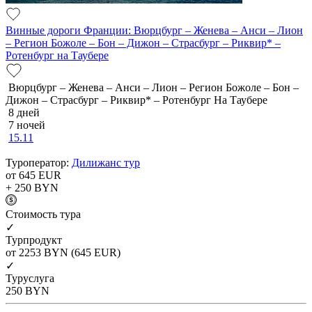
Винные дороги Франции: Вюрцбург – Женева – Анси – Лион
– Регион Божоле – Бон – Дижон – Страсбург – Риквир* –
Ротенбург на Таубере
Вюрцбург – Женева – Анси – Лион – Регион Божоле – Бон –
Дижон – Страсбург – Риквир* – Ротенбург На Таубере
8 дней
7 ночей
15.11
Туроператор:
Дилижанс тур
от 645
EUR
+ 250
BYN
Cтоимость тура
✓
Турпродукт
от 2253
BYN
(645 EUR)
✓
Туруслуга
250
BYN