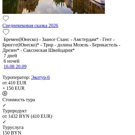
Средневековая сказка 2026
Бремен(Юнеско) - Заансе Сханс - Амстердам* - Гент -
Брюгге(Юнеско)* - Трир - долина Мозель - Бернкастель -
Дрезен* - Саксонская Швейцария*
7 дней
6 ночей
16.08
20.09
Туроператор:
Экотур-6
от 410
EUR
+ 150
EUR
Cтоимость тура
✓
Турпродукт
от 1432
BYN
(410 EUR)
✓
Туруслуга
150
BYN