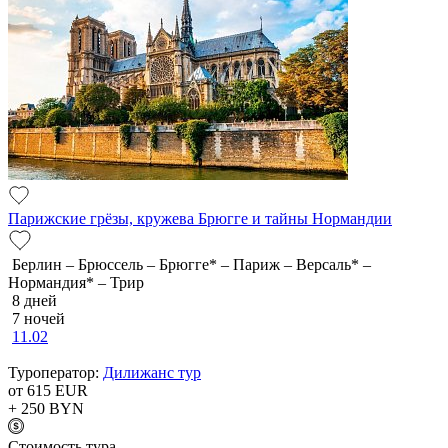
Парижские грёзы, кружева Брюгге и тайны Нормандии
Берлин – Брюссель – Брюгге* – Париж – Версаль* –
Нормандия* – Трир
8 дней
7 ночей
11.02
Туроператор:
Дилижанс тур
от 615
EUR
+ 250
BYN
Cтоимость тура