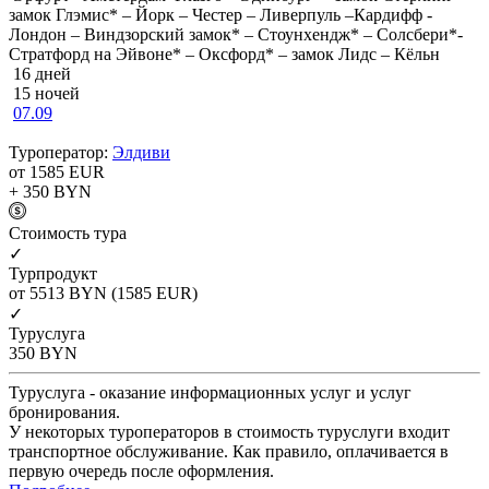
замок Глэмис* – Йорк – Честер – Ливерпуль –Кардифф -
Лондон – Виндзорский замок* – Стоунхендж* – Солсбери*-
Стратфорд на Эйвоне* – Оксфорд* – замок Лидс – Кёльн
16 дней
15 ночей
07.09
Туроператор:
Элдиви
от 1585
EUR
+ 350
BYN
Cтоимость тура
✓
Турпродукт
от 5513
BYN
(1585 EUR)
✓
Туруслуга
350
BYN
Туруслуга - оказание информационных услуг и услуг
бронирования.
У некоторых туроператоров в стоимость туруслуги входит
транспортное обслуживание. Как правило, оплачивается в
первую очередь после оформления.