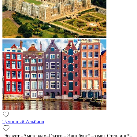
Туманный Альбион
Эрфурт –Амстердам–Глазго – Эдинбург* –замок Стерлинг*–