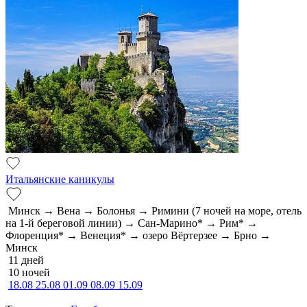
Итальянские каникулы
Минск → Вена → Болонья → Римини (7 ночей на море, отель
на 1-й береговой линии) → Сан-Марино* → Рим* →
Флоренция* → Венеция* → озеро Вёртерзее → Брно →
Минск
11 дней
10 ночей
18.08
25.08
01.09
08.09
15.09