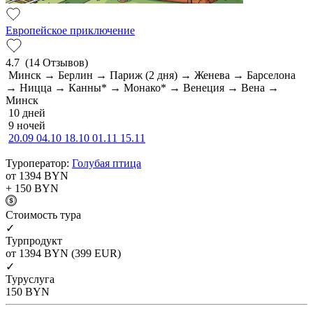
Европейское приключение
4.7
(14 Отзывов)
Минск → Берлин → Париж (2 дня) → Женева → Барселона
→ Ницца → Канны* → Монако* → Венеция → Вена →
Минск
10 дней
9 ночей
20.09
04.10
18.10
01.11
15.11
Туроператор:
Голубая птица
от 1394
BYN
+ 150
BYN
Cтоимость тура
✓
Турпродукт
от 1394
BYN
(399 EUR)
✓
Туруслуга
150
BYN