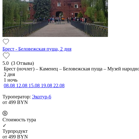
Брест - Беловежская пуща, 2 дня
5.0
(3 Отзыва)
Брест (ночлег) – Каменец – Беловежская пуща – Музей народн
2 дня
1 ночь
08.08
12.08
15.08
19.08
22.08
Туроператор:
Экотур-6
от 499
BYN
Cтоимость тура
✓
Турпродукт
от 499
BYN