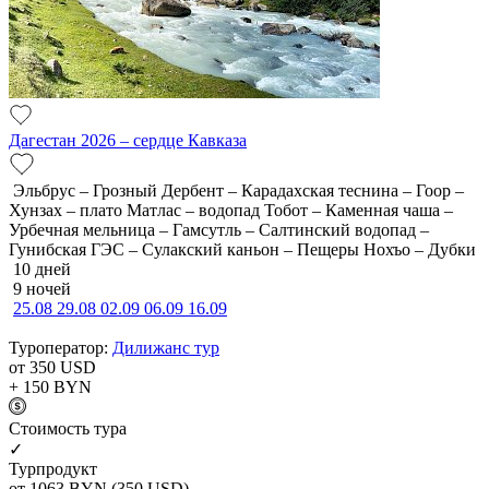
Дагестан 2026 – сердце Кавказа
Эльбрус – Грозный Дербент – Карадахская теснина – Гоор –
Хунзах – плато Матлас – водопад Тобот – Каменная чаша –
Урбечная мельница – Гамсутль – Салтинский водопад –
Гунибская ГЭС – Сулакский каньон – Пещеры Нохъо – Дубки
10 дней
9 ночей
25.08
29.08
02.09
06.09
16.09
Туроператор:
Дилижанс тур
от 350
USD
+ 150
BYN
Cтоимость тура
✓
Турпродукт
от 1063
BYN
(350 USD)