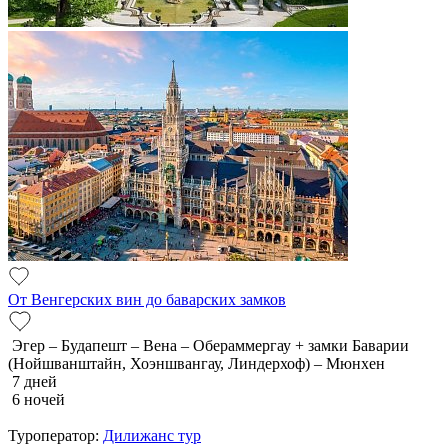
От Венгерских вин до баварских замков
Эгер – Будапешт – Вена – Обераммергау + замки Баварии
(Нойшванштайн, Хоэншвангау, Линдерхоф) – Мюнхен
7 дней
6 ночей
Туроператор:
Дилижанс тур