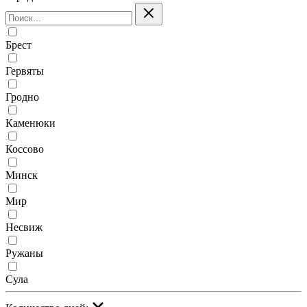
Брест
Гервяты
Гродно
Каменюки
Коссово
Минск
Мир
Несвиж
Ружаны
Сула